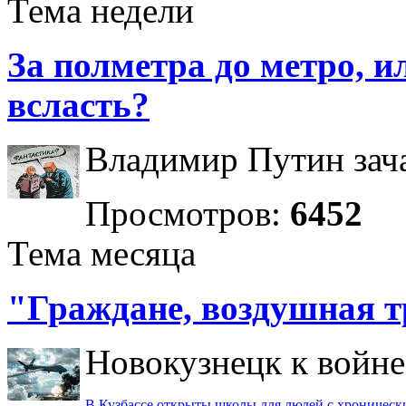
Тема недели
За полметра до метро, ил
всласть?
Владимир Путин зача
Просмотров:
6452
Тема месяца
"Граждане, воздушная т
Новокузнецк к войне 
В Кузбассе открыты школы для людей с хроничес