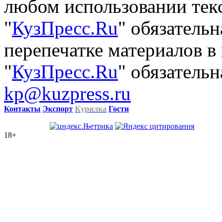
любом использовании тек
"
КузПресс.Ru
" обязатель
перепечатке материалов в
"
КузПресс.Ru
" обязательн
kp@kuzpress.ru
Контакты
Экспорт
Курилка
Гости
18+