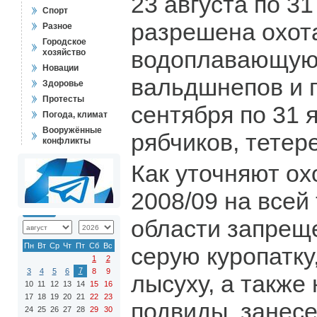
23 августа по 31
Спорт
разрешена охот
Разное
Городское
водоплавающую 
хозяйство
Новации
вальдшнепов и г
Здоровье
Протесты
сентября по 31 я
Погода, климат
Вооружённые
рябчиков, тетере
конфликты
Как уточняют ох
2008/09 на всей
области запрещ
Пн
Вт
Ср
Чт
Пт
Сб
Вс
серую куропатку
1
2
7
3
4
5
6
8
9
лысуху, а также
10
11
12
13
14
15
16
17
18
19
20
21
22
23
подвиды, занес
24
25
26
27
28
29
30