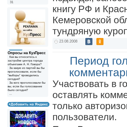
31
книгу РФ и Крас
Кемеровской обл
тундряную куроп
23.08.2008
Опросы на КузПресс
Период го
Как вы относитесь к
застройке центра города
объектами А. Н. Говора?
За какую из партий вы бы
комментар
проголосовали, если бы
"выборы" проводились
сегодня?
Участвовать в г
За кого проголосовали бы
вы, если бы голосование
было сегодня?
оставлять комм
...
только авториз
пользователи.