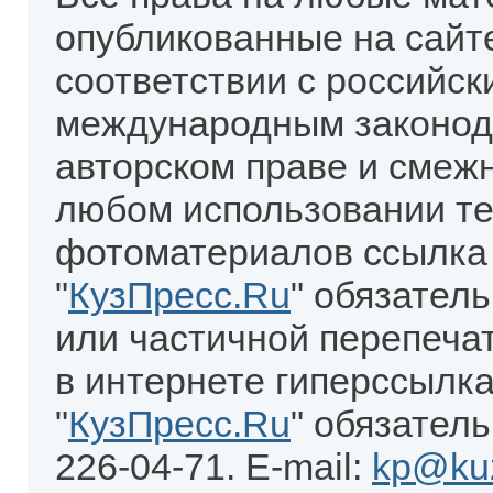
опубликованные на сайт
соответствии с российск
международным законод
авторском праве и смеж
любом использовании те
фотоматериалов ссылка
"
КузПресс.Ru
" обязател
или частичной перепеча
в интернете гиперссылка
"
КузПресс.Ru
" обязатель
226-04-71. E-mail:
kp@kuz