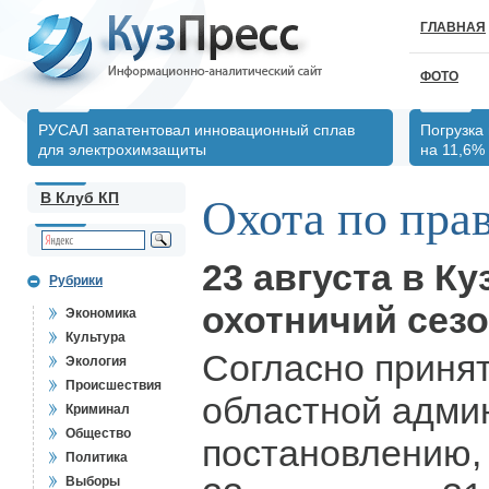
ГЛАВНАЯ
ФОТО
РУСАЛ запатентовал инновационный сплав
Погрузка
для электрохимзащиты
на 11,6%
В Клуб КП
Охота по пра
23 августа в К
Рубрики
охотничий сезо
Экономика
Культура
Согласно приня
Экология
Происшествия
областной адми
Криминал
Общество
постановлению, 
Политика
Выборы