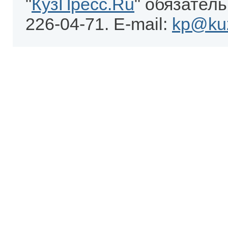
"
КузПресс.Ru
" обязатель
226-04-71. E-mail:
kp@kuz