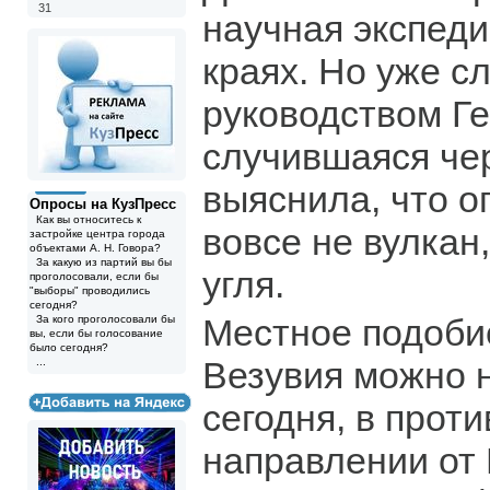
31
научная экспеди
краях. Но уже с
руководством Г
случившаяся чер
выяснила, что 
Опросы на КузПресс
Как вы относитесь к
вовсе не вулкан
застройке центра города
объектами А. Н. Говора?
За какую из партий вы бы
угля.
проголосовали, если бы
"выборы" проводились
сегодня?
Местное подоби
За кого проголосовали бы
вы, если бы голосование
было сегодня?
Везувия можно 
...
сегодня, в прот
направлении от 