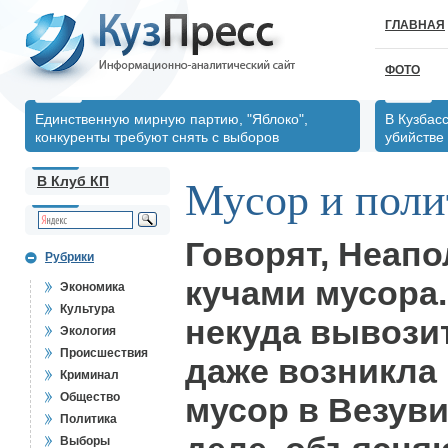
ГЛАВНАЯ
ФОТО
Единственную мирную партию, "Яблоко",
В Кузбас
конкуренты требуют снять с выборов
убийстве
В Клуб КП
Мусор и поли
Говорят, Неапо
Рубрики
кучами мусора.
Экономика
Культура
некуда вывозит
Экология
Происшествия
даже возникла
Криминал
Общество
мусор в Везуви
Политика
Выборы