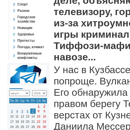
деле, объясня
Спорт
телевизору, го
Разное
Городское
из-за хитроум
хозяйство
Новации
игры криминал
Здоровье
Протесты
Тиффози-мафио
Погода, климат
Вооружённые
навозе...
конфликты
У нас в Кузбассе
попроще. Вулкан
Его обнаружила 
правом берегу Т
Пн
Вт
Ср
Чт
Пт
Сб
Вс
1
2
7
3
4
5
6
8
9
верстах от Кузн
10
11
12
13
14
15
16
17
18
19
20
21
22
23
Даниила Мессер
24
25
26
27
28
29
30