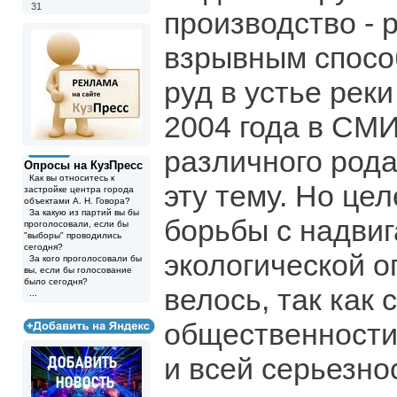
31
производство - 
взрывным спосо
руд в устье реки
2004 года в СМ
различного род
Опросы на КузПресс
Как вы относитесь к
эту тему. Но це
застройке центра города
объектами А. Н. Говора?
За какую из партий вы бы
борьбы с надви
проголосовали, если бы
"выборы" проводились
сегодня?
экологической о
За кого проголосовали бы
вы, если бы голосование
было сегодня?
велось, так как 
...
общественност
и всей серьезно