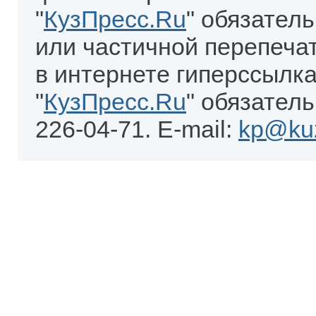
"
КузПресс.Ru
" обязател
или частичной перепеча
в интернете гиперссылка
"
КузПресс.Ru
" обязатель
226-04-71. E-mail:
kp@kuz