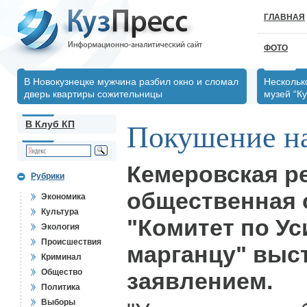
ГЛАВНАЯ
ФОТО
В Новокузнецке мужчина разбил окно и сломал
Нескольк
дверь квартиры сожительницы
музей “Ку
В Клуб КП
Покушение на
Кемеровская р
Рубрики
общественная 
Экономика
Культура
"Комитет по У
Экология
Происшествия
марганцу" выс
Криминал
Общество
заявлением.
Политика
Выборы