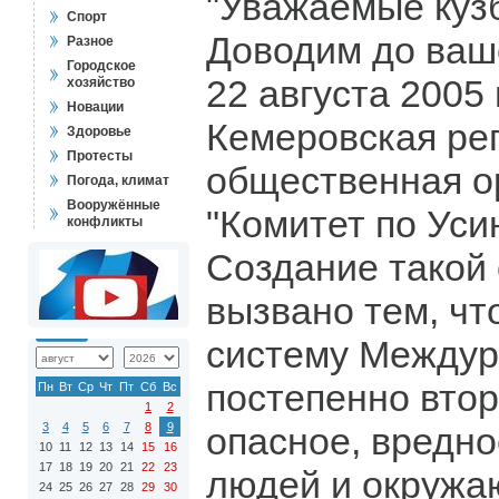
"Уважаемые куз
Спорт
Доводим до ваше
Разное
Городское
22 августа 2005
хозяйство
Новации
Кемеровская ре
Здоровье
Протесты
общественная о
Погода, климат
Вооружённые
"Комитет по Уси
конфликты
Создание такой
вызвано тем, чт
систему Междур
постепенно втор
Пн
Вт
Ср
Чт
Пт
Сб
Вс
1
2
3
4
5
6
7
8
9
опасное, вредно
10
11
12
13
14
15
16
17
18
19
20
21
22
23
людей и окруж
24
25
26
27
28
29
30