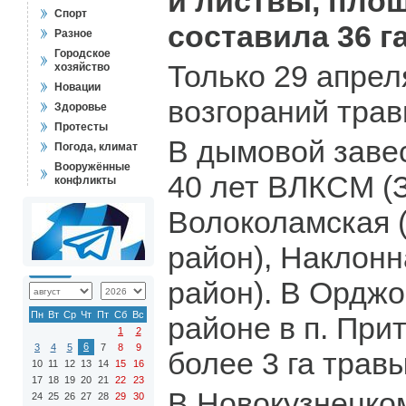
и листвы, пло
Спорт
составила 36 га
Разное
Городское
Только 29 апрел
хозяйство
Новации
возгораний трав
Здоровье
Протесты
В дымовой заве
Погода, климат
Вооружённые
40 лет ВЛКСМ (З
конфликты
Волоколамская 
район), Наклон
район). В Ордж
Пн
Вт
Ср
Чт
Пт
Сб
Вс
районе в п. При
1
2
6
3
4
5
7
8
9
более 3 га травы
10
11
12
13
14
15
16
17
18
19
20
21
22
23
В Новокузнецко
24
25
26
27
28
29
30