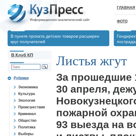
ГЛАВНАЯ
ФОТО
В пункте проката детских товаров расширен
Гендирек
круг получателей
пострада
В Клуб КП
Листья жгут
За прошедшие 1
Рубрики
30 апреля, де
Экономика
Культура
Новокузнецког
Экология
Происшествия
пожарной охр
Криминал
Общество
93 выезда на в
Политика
Выборы