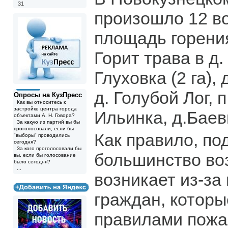
31
произошло 12 во
площадь горения 
Горит трава в д. 
Глуховка (2 га), 
д. Голубой Лог, п
Опросы на КузПресс
Как вы относитесь к
застройке центра города
Ильинка, д.Баевк
объектами А. Н. Говора?
За какую из партий вы бы
проголосовали, если бы
Как правило, п
"выборы" проводились
сегодня?
За кого проголосовали бы
большинство во
вы, если бы голосование
было сегодня?
...
возникает из-за
граждан, котор
правилами пожа