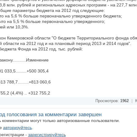
,8 млн. рублей и региональных адресных программ - на 227,7 млн.
общие параметры бюджета на 2012 год следующие:
 что на 5,6 % больше первоначально утвержденного бюджета;
 что на 5,5 % больше первоначально утвержденного;
лей или 10,3%.
акон Кемеровской области "О бюджете Территориального фонда обя
 области на 2012 год и на плановый период 2013 и 2014 годов".
юджета Фонда на 2012 год, тыс. рублей:
о закону...........Изменение
101 033,5.........+500 305,4
 813 788,7.........+813 060,6
 755,2 (4,4%) .. +312 755,2
Просмотров:
1962
|
К
од голосования за комментарии завершен
ть комментарии могут только авторизованные пользователи.
те
авторизуйтесь
.
регистрации -
зарегистрируйтесь