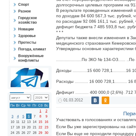
Спорт
долгосрочных целевых программ на 913
В результате проведенных изменений 
Разное
по доходам 84 600 567,3 тыс. рублей,
Городское
по расходам 92 086 161,1 тыс. рублей,
хозяйство
дефицит бюджета 7 485 593,8 тыс. руб
Новации
* * *
Здоровье
Депутаты также внесли изменения в З
Протесты
медицинского страхования Кемеровской
Утверждены основные характеристики б
Погода, климат
Вооружённые
.....................По ЗКО № 134-ОЗ...... ..П
конфликты
Доходы ............15 600 728,1...........16 
Расходы ........... 16 000 728,1.......... 16
Дефицит ........... 400 000,0 (2,6%) .712
01.03.2012
Пн
Вт
Ср
Чт
Пт
Сб
Вс
1
2
Пери
6
3
4
5
7
8
9
Участвовать в голосованиях и оставля
10
11
12
13
14
15
16
Если Вы уже зарегистрированы на сай
17
18
19
20
21
22
23
24
25
26
27
28
29
30
Если Вы еще не проходили процедуру 