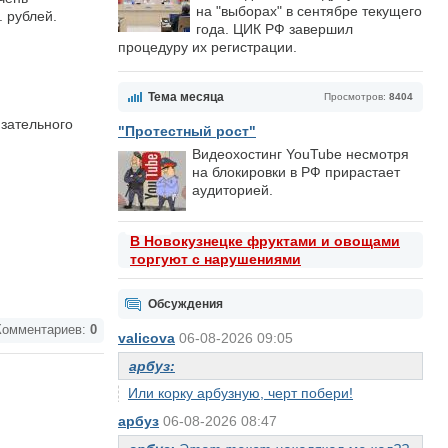
на "выборах" в сентябре текущего
 рублей.
года. ЦИК РФ завершил
процедуру их регистрации.
Тема месяца
Просмотров:
8404
зательного
"Протестный рост"
Видеохостинг YouTube несмотря
на блокировки в РФ прирастает
аудиторией.
В Новокузнецке фруктами и овощами
торгуют с нарушениями
Обсуждения
омментариев:
0
valicova
06-08-2026 09:05
арбуз:
Или корку арбузную, черт побери!
арбуз
06-08-2026 08:47