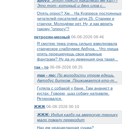
арбуз:
Этот текст накалякал ме кал??
Это тот- который и двух слов с...
Опять опрос? Хм... На Кузпресе постоянных
читателей-писателей штук 25. Старики и
старухи. Молодёжи нет. Ну, и как верить
такому "опросу"?
петросян-месный
06-08-2026 08:46
Я смотрю тема очень сильно взволновала
старческое слабоумие Арбуха... Что гриша
опять проецируешь свои влажные
фантазии? Ну да ну деменция она такая...
так - то
06-08-2026 08:25
так - то:
По молодости утром едешь.
Автобус битком. Прижимается кто-т...
Гуляла с собакой у бани. Там ананист в
кустах. Говорю, щаз собаку натравлю.
Ретировался.
ЖЖЖ
06-08-2026 00:10
ЖЖЖ:
Индия кагбэ на амерскую технику
мало помалу переходит
Нах им недоделанная сушка?