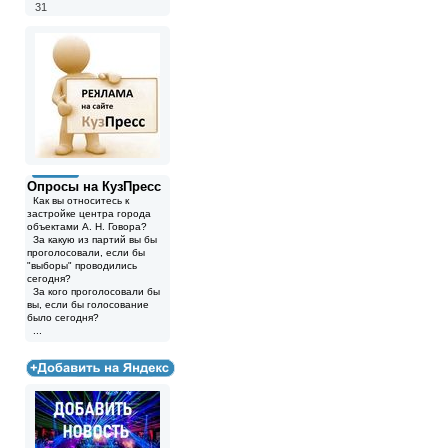
31
Опросы на КузПресс
Как вы относитесь к
застройке центра города
объектами А. Н. Говора?
За какую из партий вы бы
проголосовали, если бы
"выборы" проводились
сегодня?
За кого проголосовали бы
вы, если бы голосование
было сегодня?
...