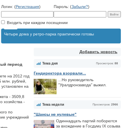
Логин: (
Регистрация
)
Пароль: (
Забыли?
)
Входить при каждом посещении
Четыре дома у ретро-парка практически готовы
Добавить новость
Тема дня
Просмотров:
88
вый период
Гендиректора взорвали...
ете на 2012 год
...Но руководитель
 млн. рублей,
"Уралдронзавода" выжил.
и установлен на
ета - 3509,8
 хозяйства -
Тема недели
Просмотров:
2966
рого по
"Шансы не нулевые"
ние учреждений
Одиннадцать партий поборются
за вхождение в Госдуму IX созыва
чень