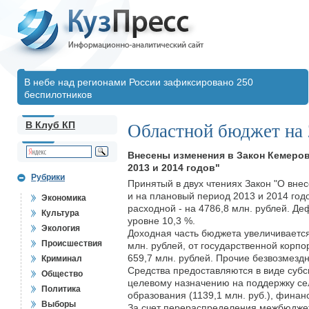
В небе над регионами России зафиксировано 250
беспилотников
В Клуб КП
Областной бюджет на 
Внесены изменения в Закон Кемеров
2013 и 2014 годов"
Рубрики
Принятый в двух чтениях Закон "О вне
и на плановый период 2013 и 2014 год
Экономика
расходной - на 4786,8 млн. рублей. Де
Культура
уровне 10,3 %.
Экология
Доходная часть бюджета увеличивается
Происшествия
млн. рублей, от государственной кор
659,7 млн. рублей. Прочие безвозмездн
Криминал
Средства предоставляются в виде суб
Общество
целевому назначению на поддержку сел
Политика
образования (1139,1 млн. руб.), финан
Выборы
За счет перераспределения межбюдже