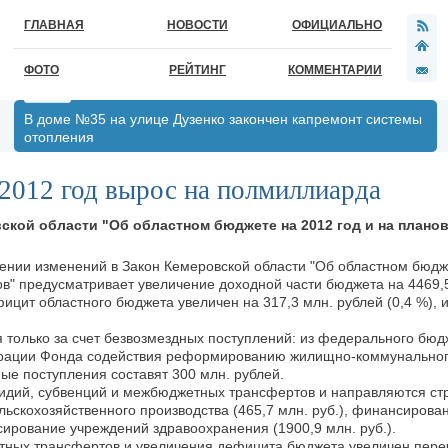
ГЛАВНАЯ
НОВОСТИ
ОФИЦИАЛЬНО
ФОТО
РЕЙТИНГ
КОММЕНТАРИИ
В доме №35 на улице Дузенко закончен капремонт системы
отопления
2012 год вырос на полмиллиарда
ской области "Об областном бюджете на 2012 год и на плано
сении изменений в Закон Кемеровской области "Об областном бюдж
ов" предусматривает увеличение доходной части бюджета на 4469,5
фицит областного бюджета увеличен на 317,3 млн. рублей (0,4 %), 
 только за счет безвозмездных поступлений: из федерального бюдж
порации Фонда содействия реформированию жилищно-коммунального
ые поступления составят 300 млн. рублей.
сидий, субвенций и межбюджетных трансфертов и направляются ст
ьскохозяйственного производства (465,7 млн. руб.), финансирова
сирование учреждений здравоохранения (1900,9 млн. руб.).
тных трансфертов и увеличения дефицита бюджета увеличен пере