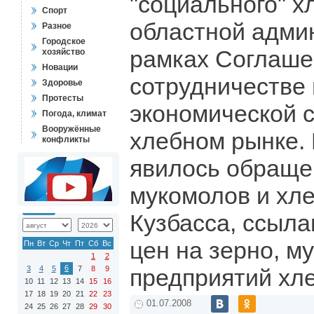
"социального" х
Спорт
областной адми
Разное
Городское
рамках Соглаше
хозяйство
Новации
сотрудничестве
Здоровье
Протесты
экономической 
Погода, климат
Вооружённые
хлебном рынке.
конфликты
явилось обраще
мукомолов и хл
Кузбасса, ссыл
цен на зерно, му
Пн
Вт
Ср
Чт
Пт
Сб
Вс
1
2
6
3
4
5
7
8
9
предприятий хл
10
11
12
13
14
15
16
17
18
19
20
21
22
23
01.07.2008
24
25
26
27
28
29
30