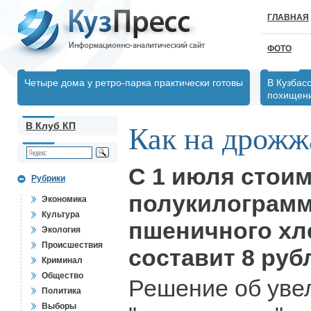
ГЛАВНАЯ
ФОТО
Четыре дома у ретро-парка практически готовы
В Кузбас
похищени
В Клуб КП
Как на дрожжа
С 1 июля стои
Рубрики
полукилограмм
Экономика
Культура
пшеничного хл
Экология
Происшествия
составит 8 руб
Криминал
Общество
Решение об уве
Политика
Выборы