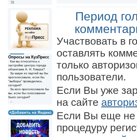
31
Период го
комментар
Участвовать в г
оставлять комм
Опросы на КузПресс
только авториз
Как вы относитесь к
застройке центра города
объектами А. Н. Говора?
пользователи.
За какую из партий вы бы
проголосовали, если бы
"выборы" проводились
сегодня?
Если Вы уже за
За кого проголосовали бы
вы, если бы голосование
было сегодня?
на сайте
автори
...
Если Вы еще не
процедуру регис