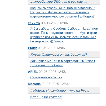
разнообразии ЭКО и т п все равн...
Кэп, вы смотрели кино 'новые амазонки'?
Не, не так. Что вы можете пояснить о
партеногенетическом зачатии Га-Ноцри?
так - то
09-08-2026 13:06
Я бы выбрала Свободу Выбора. На данном
этапе. По молодости конечно - Муж и дети.
Кузпресс вот есть Возможность юзать. Без
блокировки. ))) Удача.
Franz
09-08-2026 13:05
Клещ:
Санитары опять дремлят?
Закинулся мацой и в саркофаг! Умничает
тут еврей с олобами.
ARIEL
09-08-2026 12:58
Симпатичный бяшка
Малина
09-08-2026 12:54
lis0chca:
Насаждение чучхе на Руси.
Вот еще не хватало!