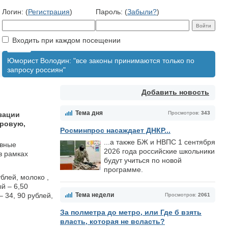
Логин: (
Регистрация
)
Пароль: (
Забыли?
)
Входить при каждом посещении
Юморист Володин: "все законы принимаются только по
запросу россиян"
Добавить новость
Тема дня
Просмотров:
343
зации
ировую,
Росминпрос насаждает ДНКР...
...а также БЖ и НВПС 1 сентября
овные
2026 года российские школьники
в рамках
будут учиться по новой
программе.
блей, молоко ,
ый – 6,50
– 34, 90 рублей,
Тема недели
Просмотров:
2061
За полметра до метро, или Где б взять
власть, которая не всласть?