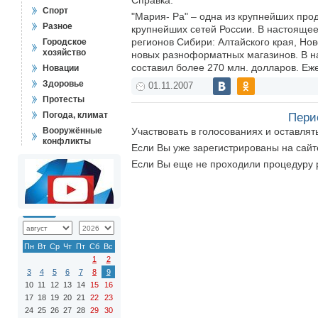
Справка.
Спорт
"Мария- Ра" – одна из крупнейших про
Разное
крупнейших сетей России. В настоящее
регионов Сибири: Алтайского края, Нов
Городское
хозяйство
новых разноформатных магазинов. В на
составил более 270 млн. долларов. Еж
Новации
Здоровье
01.11.2007
Протесты
Погода, климат
Пери
Вооружённые
Участвовать в голосованиях и оставля
конфликты
Если Вы уже зарегистрированы на сай
Если Вы еще не проходили процедуру 
Пн
Вт
Ср
Чт
Пт
Сб
Вс
1
2
3
4
5
6
7
8
9
10
11
12
13
14
15
16
17
18
19
20
21
22
23
24
25
26
27
28
29
30