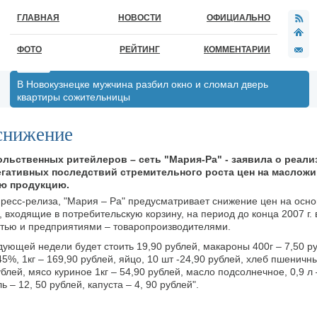
ГЛАВНАЯ
НОВОСТИ
ОФИЦИАЛЬНО
ФОТО
РЕЙТИНГ
КОММЕНТАРИИ
В Новокузнецке мужчина разбил окно и сломал дверь
квартиры сожительницы
снижение
льственных ритейлеров – сеть "Мария-Ра" - заявила о реали
егативных последствий стремительного роста цен на маслож
ю продукцию.
пресс-релиза, "Мария – Ра" предусматривает снижение цен на осн
входящие в потребительскую корзину, на период до конца 2007 г. 
тью и предприятиями – товаропроизводителями.
едующей недели будет стоить 19,90 рублей, макароны 400г – 7,50 ру
45%, 1кг – 169,90 рублей, яйцо, 10 шт -24,90 рублей, хлеб пшеничн
ублей, мясо куриное 1кг – 54,90 рублей, масло подсолнечное, 0,9 л 
 – 12, 50 рублей, капуста – 4, 90 рублей".