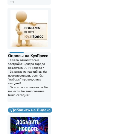
31
Опросы на КузПресс
Как вы относитесь к
застройке центра города
объектами А. Н. Говора?
За какую из партий вы бы
проголосовали, если бы
"выборы" проводились
сегодня?
За кого проголосовали бы
вы, если бы голосование
было сегодня?
...