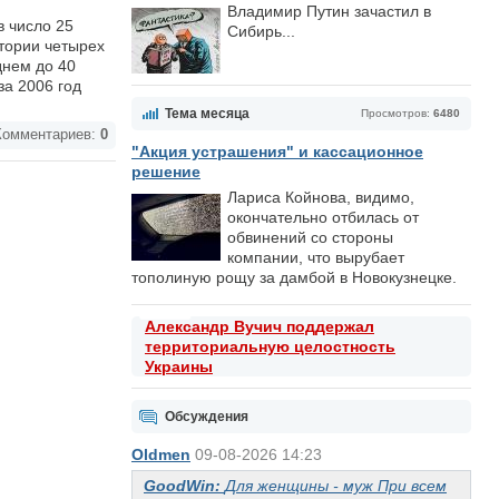
Владимир Путин зачастил в
в число 25
Сибирь...
итории четырех
днем до 40
за 2006 год
Тема месяца
Просмотров:
6480
омментариев:
0
"Акция устрашения" и кассационное
решение
Лариса Койнова, видимо,
окончательно отбилась от
обвинений со стороны
компании, что вырубает
тополиную рощу за дамбой в Новокузнецке.
Александр Вучич поддержал
территориальную целостность
Украины
Обсуждения
Oldmen
09-08-2026 14:23
GoodWin:
Для женщины - муж При всем