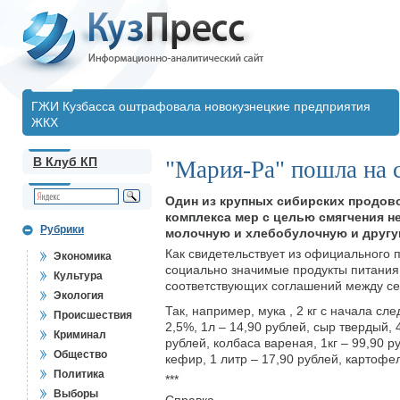
ГЖИ Кузбасса оштрафовала новокузнецкие предприятия
ЖКХ
В Клуб КП
"Мария-Ра" пошла на 
Один из крупных сибирских продово
комплекса мер с целью смягчения н
Рубрики
молочную и хлебобулочную и другу
Как свидетельствует из официального 
Экономика
социально значимые продукты питания, 
Культура
соответствующих соглашений между се
Экология
Так, например, мука , 2 кг с начала сл
Происшествия
2,5%, 1л – 14,90 рублей, сыр твердый, 
Криминал
рублей, колбаса вареная, 1кг – 99,90 р
Общество
кефир, 1 литр – 17,90 рублей, картофель
Политика
***
Выборы