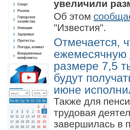
увеличили раз
Спорт
Разное
Об этом
сообща
Городское
хозяйство
"Известия".
Новации
Здоровье
Отмечается, ч
Протесты
Погода, климат
ежемесячную 
Вооружённые
конфликты
размере 7,5 т
будут получать
июне исполн
Также для пенси
Пн
Вт
Ср
Чт
Пт
Сб
Вс
1
2
трудовая деяте
3
4
5
6
7
8
9
10
11
12
13
14
15
16
завершилась в 
17
18
19
20
21
22
23
24
25
26
27
28
29
30