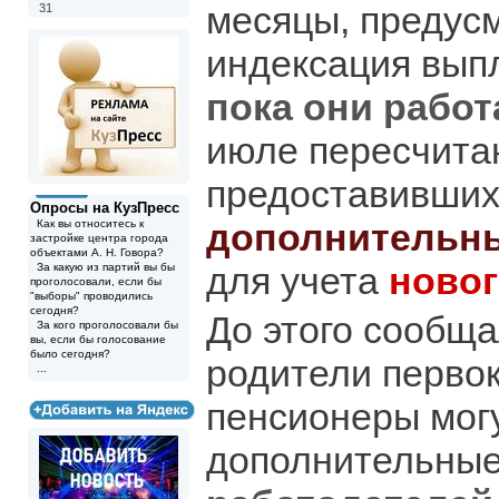
месяцы, предус
31
индексация вып
пока они работ
июле пересчита
предоставивши
Опросы на КузПресс
дополнительн
Как вы относитесь к
застройке центра города
объектами А. Н. Говора?
для учета
ново
За какую из партий вы бы
проголосовали, если бы
"выборы" проводились
сегодня?
До этого сообща
За кого проголосовали бы
вы, если бы голосование
было сегодня?
родители перво
...
пенсионеры мог
дополнительные