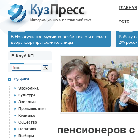
ГЛАВНАЯ
ФОТО
В Новокузнецке мужчина разбил окно и сломал
Работу п
дверь квартиры сожительницы
2% росси
В Клуб КП
Рубрики
Экономика
Культура
Экология
Происшествия
Криминал
Общество
пенсионеров с
Политика
Выборы