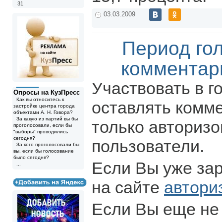
31
03.03.2009
Период го
комментар
Участвовать в г
Опросы на КузПресс
Как вы относитесь к
оставлять комм
застройке центра города
объектами А. Н. Говора?
За какую из партий вы бы
только авториз
проголосовали, если бы
"выборы" проводились
сегодня?
пользователи.
За кого проголосовали бы
вы, если бы голосование
было сегодня?
Если Вы уже за
...
на сайте
автори
Если Вы еще не