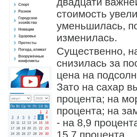
двадцати важне
Спорт
стоимость увели
Разное
Городское
уменьшилась, по
хозяйство
Новации
изменилась.
Здоровье
Протесты
Существенно, на
Погода, климат
Вооружённые
снизилась за п
конфликты
цена на подсолн
Зато на сахар в
процента; на мор
Пн
Вт
Ср
Чт
Пт
Сб
Вс
процента; на з
1
2
3
4
5
6
7
8
9
- на 8,9 процента
10
11
12
13
14
15
16
17
18
19
20
21
22
23
15,7 процента.
24
25
26
27
28
29
30