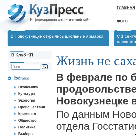
ГЛАВНАЯ
ФОТО
В Новокузнецке открылись школьные ярмарки
С 1 сент
пассажир
В Клуб КП
Жизнь не саха
В феврале по 
Рубрики
продовольстве
Экономика
Культура
Новокузнецке 
Экология
Происшествия
По данным Ново
Криминал
Общество
отдела Госстати
Политика
Выборы