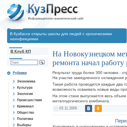
В Кузбассе открыты школы для людей с хроническими
неинфекциями
В Клуб КП
На Новокузнецком мет
ремонта начал работу
Результат труда более 300 человек - 
Рубрики
На участке замедленного охлаждения 
Экономика
Такая работа проводится каждые два го
Культура
возможность осваивать новые виды про
Экология
На этом стане выпускается весь объем
Происшествия
металлургического комбината.
Криминал
03.11.2005
Общество
Политика
Пери
Выборы
Участвовать в голосованиях и оставля