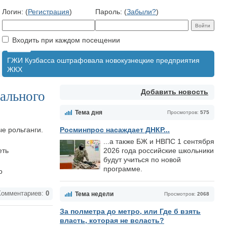
Логин: (
Регистрация
)
Пароль: (
Забыли?
)
Входить при каждом посещении
ГЖИ Кузбасса оштрафовала новокузнецкие предприятия
ЖКХ
Добавить новость
ального
Тема дня
Просмотров:
575
е рольганги.
Росминпрос насаждает ДНКР...
...а также БЖ и НВПС 1 сентября
еть
2026 года российские школьники
будут учиться по новой
программе.
о
омментариев:
0
Тема недели
Просмотров:
2068
За полметра до метро, или Где б взять
власть, которая не всласть?