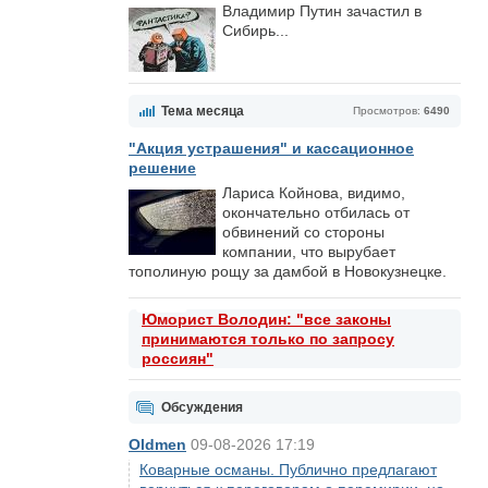
Владимир Путин зачастил в
Сибирь...
Тема месяца
Просмотров:
6490
"Акция устрашения" и кассационное
решение
Лариса Койнова, видимо,
окончательно отбилась от
обвинений со стороны
компании, что вырубает
тополиную рощу за дамбой в Новокузнецке.
Юморист Володин: "все законы
принимаются только по запросу
россиян"
Обсуждения
Oldmen
09-08-2026 17:19
Коварные османы. Публично предлагают