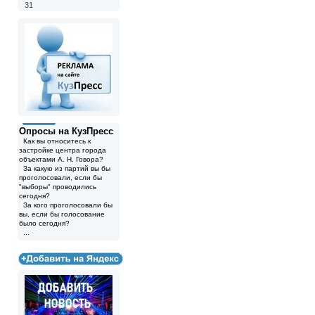
31
Опросы на КузПресс
Как вы относитесь к
застройке центра города
объектами А. Н. Говора?
За какую из партий вы бы
проголосовали, если бы
"выборы" проводились
сегодня?
За кого проголосовали бы
вы, если бы голосование
было сегодня?
...