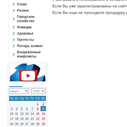
Спорт
Если Вы уже зарегистрированы на сай
Разное
Если Вы еще не проходили процедуру 
Городское
хозяйство
Новации
Здоровье
Протесты
Погода, климат
Вооружённые
конфликты
Пн
Вт
Ср
Чт
Пт
Сб
Вс
1
2
3
4
5
6
7
8
9
10
11
12
13
14
15
16
17
18
19
20
21
22
23
24
25
26
27
28
29
30