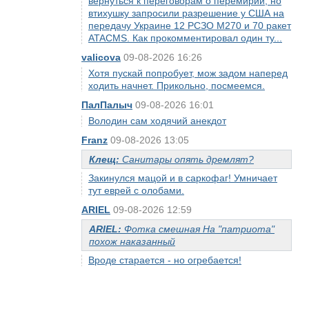
вернуться к переговорам о перемирии, но
втихушку запросили разрешение у США на
передачу Украине 12 РСЗО M270 и 70 ракет
ATACMS. Как прокомментировал один ту...
valicova
09-08-2026 16:26
Хотя пускай попробует, мож задом наперед
ходить начнет. Прикольно, посмеемся.
ПалПалыч
09-08-2026 16:01
Володин сам ходячий анекдот
Franz
09-08-2026 13:05
Клещ:
Санитары опять дремлят?
Закинулся мацой и в саркофаг! Умничает
тут еврей с олобами.
ARIEL
09-08-2026 12:59
ARIEL:
Фотка смешная На "патриота"
похож наказанный
Вроде старается - но огребается!