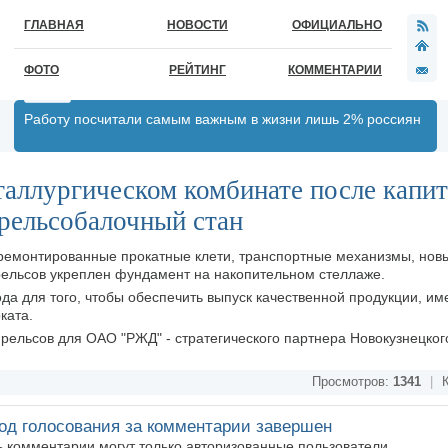
ГЛАВНАЯ
НОВОСТИ
ОФИЦИАЛЬНО
ФОТО
РЕЙТИНГ
КОММЕНТАРИИ
Работу посчитали самым важным в жизни лишь 2% россиян
аллургическом комбинате после капит
 рельсобалочный стан
отремонтированные прокатные клети, транспортные механизмы, новы
рельсов укреплен фундамент на накопительном стеллаже.
да для того, чтобы обеспечить выпуск качественной продукции, им
ката.
 рельсов для ОАО "РЖД" - стратегического партнера Новокузнецког
Просмотров:
1341
|
К
од голосования за комментарии завершен
ть комментарии могут только авторизованные пользователи.