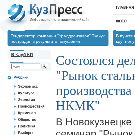
ГЛАВНАЯ
ФОТО
Гендиректор компании "Уралдронзавод" Ткачук
В пункте
пострадал в результате покушения
круг пол
В Клуб КП
Состоялся де
"Рынок сталь
Рубрики
производств
Экономика
Культура
Экология
НКМК"
Происшествия
Криминал
В Новокузнецке
Общество
Политика
семинар "Рынок
Выборы