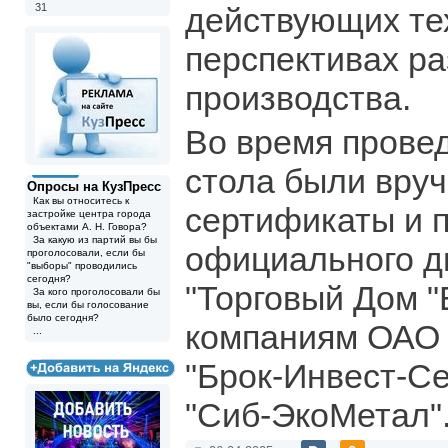
31
действующих те
перспективах ра
производства.
Во время провед
стола были вру
Опросы на КузПресс
Как вы относитесь к
сертификаты и п
застройке центра города
объектами А. Н. Говора?
За какую из партий вы бы
официального 
проголосовали, если бы
"выборы" проводились
сегодня?
"Торговый Дом 
За кого проголосовали бы
вы, если бы голосование
было сегодня?
компаниям ОАО 
...
"Брок-Инвест-Се
"Сиб-ЭкоМетал"