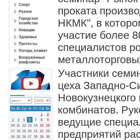
Спорт
проката произв
Разное
Городское
НКМК", в которо
хозяйство
Новации
участие более 8
Здоровье
специалистов р
Протесты
Погода, климат
металлоторговы
Вооружённые
конфликты
Участники семи
цеха Западно-Си
Новокузнецкого
комбинатов. Рук
Пн
Вт
Ср
Чт
Пт
Сб
Вс
1
2
ведущие специа
6
3
4
5
7
8
9
10
11
12
13
14
15
16
предприятий ра
17
18
19
20
21
22
23
24
25
26
27
28
29
30