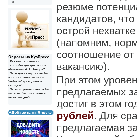
31
резюме потенци
кандидатов, что
острой нехватке
(напомним, норм
соотношение от 
Опросы на КузПресс
Как вы относитесь к
вакансию).
застройке центра города
объектами А. Н. Говора?
За какую из партий вы бы
При этом урове
проголосовали, если бы
"выборы" проводились
сегодня?
предлагаемых з
За кого проголосовали бы
вы, если бы голосование
было сегодня?
достиг в этом г
...
рублей
. Для ср
предлагаемая за