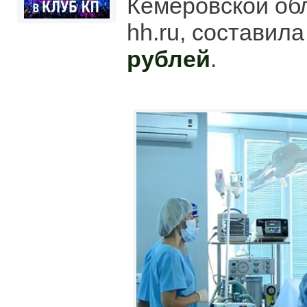
Кемеровской об
hh.ru, составил
рублей
.