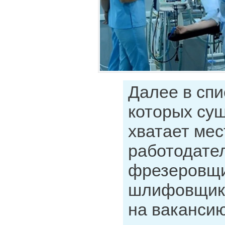
Далее в спи
которых су
хватает ме
работодател
фрезеровщи
шлифовщики
на вакансию