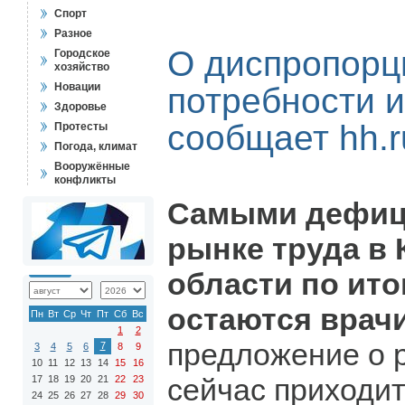
Спорт
Разное
О диспропорц
Городское
хозяйство
Новации
потребности и
Здоровье
сообщает hh.r
Протесты
Погода, климат
Вооружённые
конфликты
Самыми дефиц
рынке труда в
области по ито
остаются врач
Пн
Вт
Ср
Чт
Пт
Сб
Вс
1
2
предложение о 
7
3
4
5
6
8
9
10
11
12
13
14
15
16
сейчас приходит
17
18
19
20
21
22
23
24
25
26
27
28
29
30