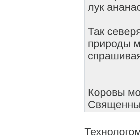
лук анана
Так север
природы м
спрашивая
Коровы мо
Священны
Технологом