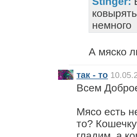
Stinger:
ковырять
немного
А мяско 
так - то
10.05.
Всем Доброе
Мясо есть не
то? Кошечку
гладим, а к