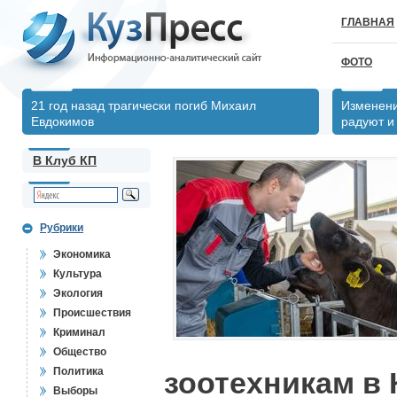
ГЛАВНАЯ
ФОТО
21 год назад трагически погиб Михаил
Изменени
Евдокимов
радуют и
В Клуб КП
Рубрики
Экономика
Культура
Экология
Происшествия
Криминал
Общество
Политика
зоотехникам в 
Выборы