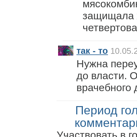
мясокомби
защищала 
четвертова
так - то
10.05.
Нужна переу
до власти. 
врачебного 
Период го
комментар
Участвовать в г