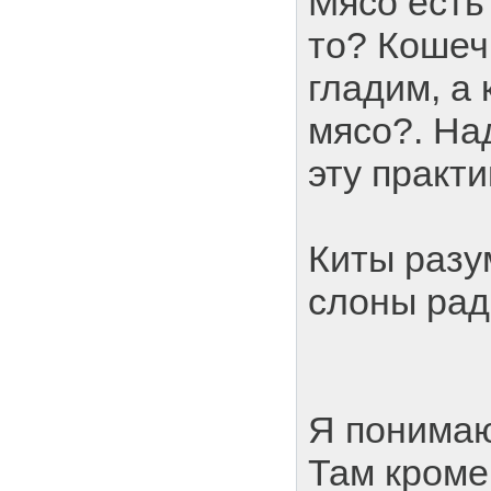
Мясо есть 
то? Кошеч
гладим, а
мясо?. На
эту практи
Киты разу
слоны ради
Я понимаю
Там кроме