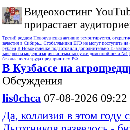
Видеохостинг YouTub
прирастает аудиторие
Третий роддом Новокузнецка активно ремонтируется, открытие
зачастил в Сибирь...
Стобалльники ЕГЭ не могут поступить на б
рублей
В Новокузнецке подготовили дополнительно 15 матрос
завершена модернизация системы загрузки доменной печи №1
безопасности труда предприятием РФ
В Кузбассе на агропред
Обсуждения
lis0chca
07-08-2026 09:22
Да, коллизия в этом году 
Льготников развелось,- б