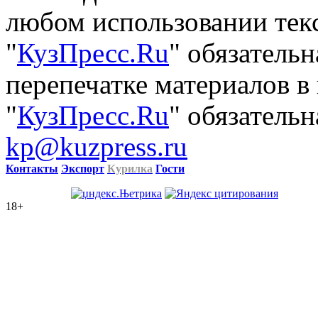
любом использовании тек
"
КузПресс.Ru
" обязатель
перепечатке материалов в
"
КузПресс.Ru
" обязательн
kp@kuzpress.ru
Контакты
Экспорт
Курилка
Гости
18+