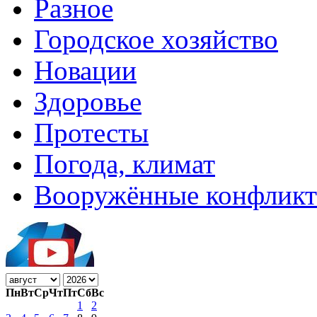
Разное
Городское хозяйство
Новации
Здоровье
Протесты
Погода, климат
Вооружённые конфлик
Пн
Вт
Ср
Чт
Пт
Сб
Вс
1
2