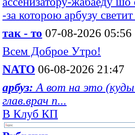
ассенизатору-жабаеду шо 
-за которою арбузу свети
так - то
07-08-2026 05:56
Всем Доброе Утро!
NATO
06-08-2026 21:47
арбуз:
А вот на это (куд
глав.врач п...
В Клуб КП