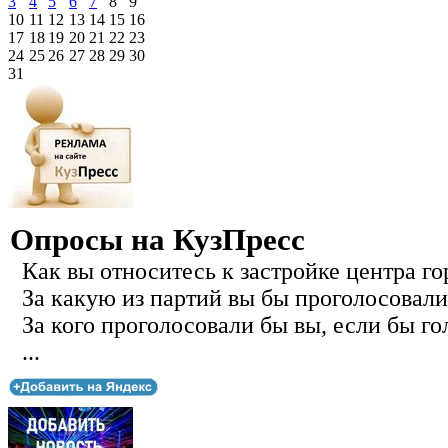
3
4
5
6
7
8
9
10
11
12
13
14
15
16
17
18
19
20
21
22
23
24
25
26
27
28
29
30
31
Опросы на КузПресс
Как вы относитесь к застройке центра го
За какую из партий вы бы проголосовали
За кого проголосовали бы вы, если бы го
...