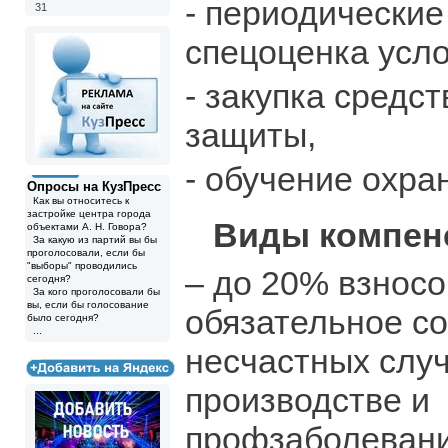
- периодически
31
спецоценка усло
- закупка средс
защиты,
- обучение охран
Опросы на КузПресс
Как вы относитесь к
застройке центра города
Виды компен
объектами А. Н. Говора?
За какую из партий вы бы
проголосовали, если бы
"выборы" проводились
– до 20% взносо
сегодня?
За кого проголосовали бы
вы, если бы голосование
обязательное со
было сегодня?
...
несчастных слу
производстве и
профзаболевани