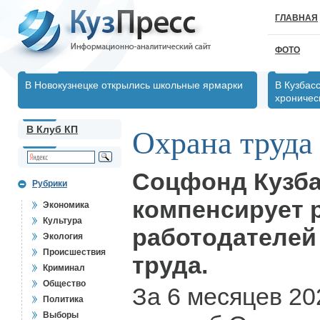
ГЛАВНАЯ
ФОТО
В Новокузнецке открылись школьные ярмарки
В Кузбас
хрониче
В Клуб КП
Охрана труда 
Соцфонд Кузба
Рубрики
компенсирует 
Экономика
Культура
работодателей
Экология
Происшествия
труда.
Криминал
Общество
За 6 месяцев 20
Политика
Выборы