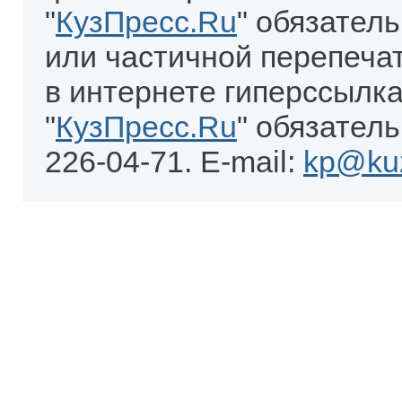
"
КузПресс.Ru
" обязател
или частичной перепеча
в интернете гиперссылка
"
КузПресс.Ru
" обязатель
226-04-71. E-mail:
kp@kuz