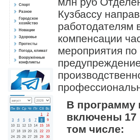
млн руб Отделе
Спорт
Кузбассу напра
Разное
Городское
работодателям в
хозяйство
Новации
компенсации час
Здоровье
Протесты
мероприятия по 
Погода, климат
Вооружённые
предупреждени
конфликты
производственн
профессиональн
В программу
Пн
Вт
Ср
Чт
Пт
Сб
Вс
включены 17 
1
2
3
4
5
6
7
8
9
том числе:
10
11
12
13
14
15
16
17
18
19
20
21
22
23
24
25
26
27
28
29
30