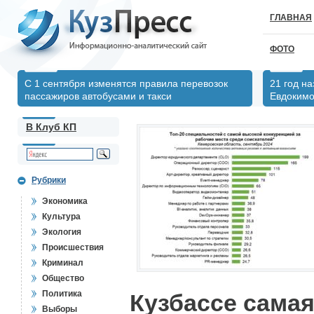
ГЛАВНАЯ
ФОТО
С 1 сентября изменятся правила перевозок
21 год н
пассажиров автобусами и такси
Евдоким
В Клуб КП
Рубрики
Экономика
Культура
Экология
Происшествия
Криминал
Общество
Политика
Кузбассе сама
Выборы