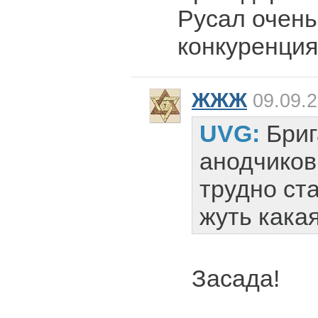
Русал очень
конкуренция
ЖЖЖ
09.09.2
UVG:
Бри
анодчиков
трудно ст
жуть кака
Засада!