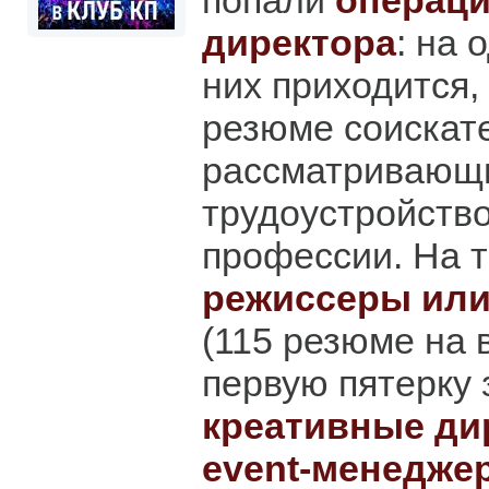
попали
операц
директора
: на 
них приходится,
резюме соискат
рассматривающ
трудоустройство
профессии. На т
режиссеры или
(115 резюме на 
первую пятерку
креативные ди
event-менедже