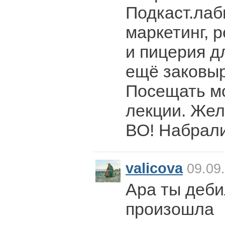
Подкаст.лаб
маркетинг, 
и пицерия д
ещё заковыр
Посещать мо
лекции. Же
ВО! Набрал
valicova
09.09.
Ара ты деби
произошла