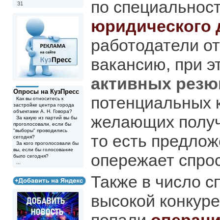
по специальност
31
юридического 
работодатели от
вакансию, при э
активных резю
Опросы на КузПресс
потенциальных 
Как вы относитесь к
застройке центра города
объектами А. Н. Говора?
желающих получ
За какую из партий вы бы
проголосовали, если бы
"выборы" проводились
то есть предло
сегодня?
За кого проголосовали бы
вы, если бы голосование
опережает спрос
было сегодня?
...
Также в число с
высокой конкуре