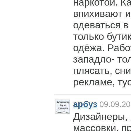
наркотой. К
впихивают и
одеваться в
только бути
одёжа. Рабо
западло- тол
плясать, сн
рекламе, ту
арбуз
09.09.20
Дизайнеры, 
массовки, п