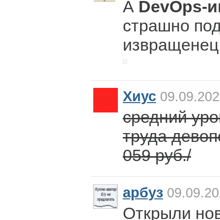
А
DevOps-и
страшно под
извращенец
Хиус
09.09.202
средний уро
труда девопс
059 руб./
арбуз
09.09.20
Открыли нов