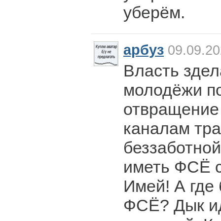
уберём.
арбуз
09.09.20
Власть здел
молодёжи по
отвращение 
каналам тра
беззаботно
иметь ФСЁ с
Имей! А где 
ФСЁ? Дык ид