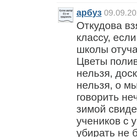
арбуз
09.09.20
Откудова вз
классу, есл
школы отуча
Цветы полив
нельзя, дос
нельзя, о м
говорить не
зимой свиде
учеников с 
убирать не 