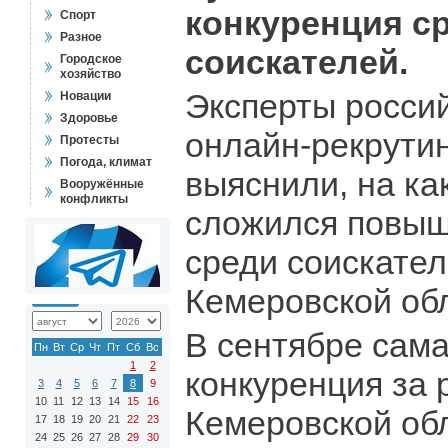
конкуренция с
Спорт
Разное
соискателей.
Городское
хозяйство
Эксперты росси
Новации
Здоровье
онлайн-рекрутин
Протесты
Погода, климат
выяснили, на ка
Вооружённые
конфликты
сложился повыш
среди соискател
Кемеровской обл
В сентябре сам
Пн
Вт
Ср
Чт
Пт
Сб
Вс
1
2
конкуренция за 
3
4
5
6
7
8
9
10
11
12
13
14
15
16
Кемеровской об
17
18
19
20
21
22
23
24
25
26
27
28
29
30