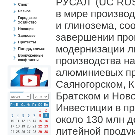
РУСАЛ (UC RUS
Спорт
в мире произво
Разное
Городское
и глинозема, со
хозяйство
Новации
завершении пр
Здоровье
Протесты
модернизации л
Погода, климат
Вооружённые
производства на
конфликты
алюминиевых пр
Саяногорском, 
Братском и Ново
Инвестиции в пр
Пн
Вт
Ср
Чт
Пт
Сб
Вс
1
2
3
4
5
6
7
8
9
около 130 млн д
10
11
12
13
14
15
16
17
18
19
20
21
22
23
литейной продук
24
25
26
27
28
29
30