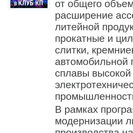
от общего объем
расширение асс
литейной проду
прокатные и ци
слитки, кремни
автомобильной 
сплавы высокой
электротехниче
промышленност
В рамках прогр
модернизации л
производства н