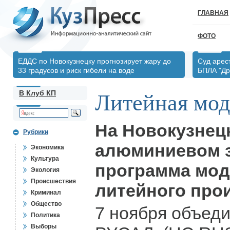
ГЛАВНАЯ
ФОТО
ЕДДС по Новокузнецку прогнозирует жару до
Суд арес
33 градусов и риск гибели на воде
БПЛА "Д
В Клуб КП
Литейная мод
На Новокузнец
Рубрики
алюминиевом 
Экономика
Культура
программа мод
Экология
Происшествия
литейного про
Криминал
Общество
7 ноября объед
Политика
Выборы