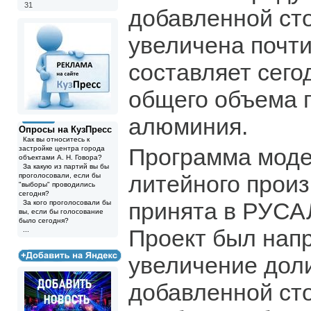
31
добавленной ст
увеличена почти
составляет сего
общего объема 
алюминия.
Опросы на КузПресс
Как вы относитесь к
Программа мод
застройке центра города
объектами А. Н. Говора?
За какую из партий вы бы
литейного прои
проголосовали, если бы
"выборы" проводились
сегодня?
принята в РУСАЛ
За кого проголосовали бы
вы, если бы голосование
было сегодня?
Проект был нап
...
увеличение доли
добавленной ст