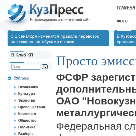
ГЛАВНАЯ
ФОТО
С 1 сентября изменятся правила перевозок
В Кузбас
пассажиров автобусами и такси
хрониче
В Клуб КП
Просто эмисс
ФСФР зарегис
Рубрики
дополнительны
Экономика
Культура
ОАО "Новокузн
Экология
Происшествия
металлургичес
Криминал
Общество
Федеральная сл
Политика
Выборы