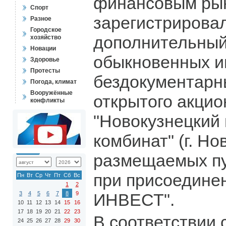
финансовым ры
Спорт
зарегистрирова
Разное
Городское
дополнительный
хозяйство
Новации
обыкновенных 
Здоровье
Протесты
бездокументарн
Погода, климат
Вооружённые
открытого акци
конфликты
"Новокузнецкий
комбинат" (г. Но
размещаемых пу
при присоедине
Пн
Вт
Ср
Чт
Пт
Сб
Вс
1
2
3
4
5
6
7
8
9
ИНВЕСТ".
10
11
12
13
14
15
16
17
18
19
20
21
22
23
В соответствии
24
25
26
27
28
29
30