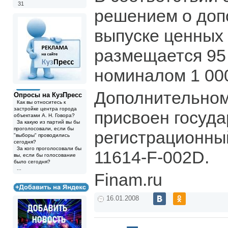
31
решением о доп
выпуске ценных
размещается 95
номиналом 1 000
Дополнительном
Опросы на КузПресс
Как вы относитесь к
застройке центра города
присвоен госуд
объектами А. Н. Говора?
За какую из партий вы бы
проголосовали, если бы
регистрационны
"выборы" проводились
сегодня?
За кого проголосовали бы
11614-F-002D.
вы, если бы голосование
было сегодня?
...
Finam.ru
16.01.2008