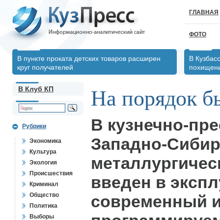
ГЛАВНАЯ
ФОТО
В пункте проката детских товаров расширен
В Кузбас
круг получателей
похищени
В Клуб КП
На порядок б
В кузнечно-пр
Рубрики
Западно-Сибир
Экономика
Культура
металлургичес
Экология
Происшествия
введен в эксп
Криминал
Общество
современный и
Политика
Выборы