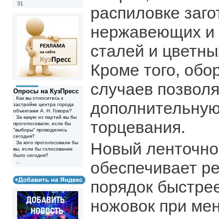
31
распиловке заго
нержавеющих и
сталей и цветны
Кроме того, обо
случаев позвол
Опросы на КузПресс
Как вы относитесь к
дополнительну
застройке центра города
объектами А. Н. Говора?
За какую из партий вы бы
торцевания.
проголосовали, если бы
"выборы" проводились
сегодня?
Новый ленточно
За кого проголосовали бы
вы, если бы голосование
было сегодня?
обеспечивает р
...
порядок быстре
ножовок при ме