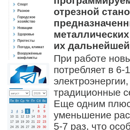
программируем
Спорт
отрезной стан
Разное
Городское
предназначенн
хозяйство
Новации
металлических
Здоровье
Протесты
их дальнейшей
Погода, климат
Вооружённые
При работе новы
конфликты
потребляет в 6-
электроэнергии,
традиционные с
Еще одним плюс
Пн
Вт
Ср
Чт
Пт
Сб
Вс
1
2
6
3
4
5
7
8
9
уменьшение рас
10
11
12
13
14
15
16
17
18
19
20
21
22
23
5-7 раз, что ос
24
25
26
27
28
29
30