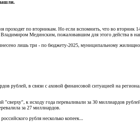
нашли.
ния проходят
по вторникам
. Но если вспомнить, что во вторник 
о
Владимиром Мединским
, пожаловавшим для этого действа в наш
вынесено
лишь три
- по бюджету-2025, муниципальному жилищно
рдов
рублей, в связи с аховой финансовой ситуацией на региона
й "сверху", к исходу года переваливали за 30 миллиардов рубл
еревалила за 27 миллиардов
.
российского рубля несколько копеек...