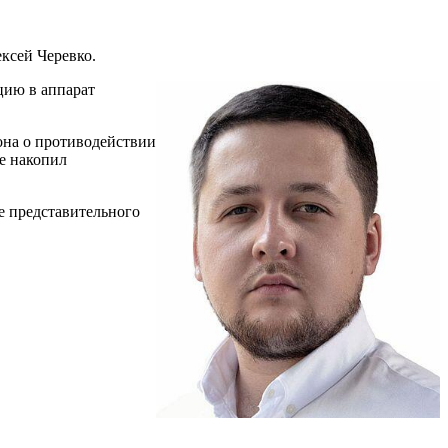
ксей Черевко
.
цию в аппарат
она о противодействии
е накопил
е представительного