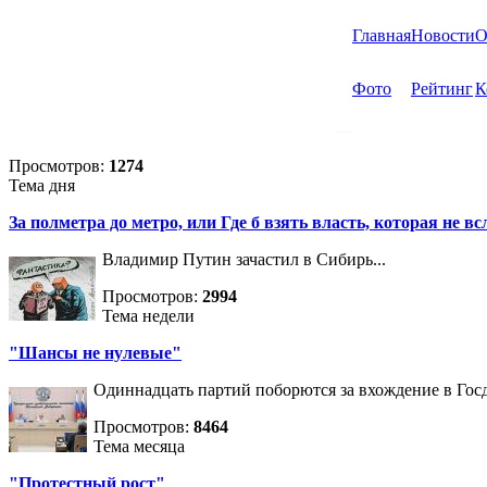
Главная
Новости
О
Фото
Рейтинг
К
Просмотров:
1274
Тема дня
За полметра до метро, или Где б взять власть, которая не вс
Владимир Путин зачастил в Сибирь...
Просмотров:
2994
Тема недели
"Шансы не нулевые"
Одиннадцать партий поборются за вхождение в Госд
Просмотров:
8464
Тема месяца
"Протестный рост"