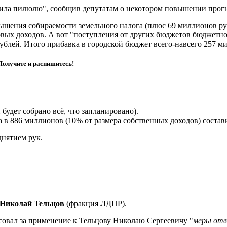
тила пилюлю", сообщив депутатам о некотором повышении прог
вышения собираемости земельного налога (плюс
69 миллионов
ру
говых доходов. А вот "поступления от других бюджетов бюджетн
рублей
. Итого прибавка в городской бюджет всего-навсего
257 м
Получите и распишитесь!
 будет собрано всё, что запланировано).
 в 886 миллионов (10% от размера собственных доходов) соста
нятием рук.
Николай Тельцов
(фракция ЛДПР).
осовал за применение к Тельцову Николаю Сергеевичу "
меры отв