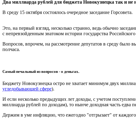
Два миллиарда рублей для бюджета Новокузнецка так и не 
В среду 15 октября состоялось очередное заседание Горсовета.
Это, на первый взгляд, несколько странно, ведь обычно заседа
с непревзойденным знатоком истории государства Российског
Вопросов, впрочем, на рассмотрение депутатов в среду было 
полчаса
.
Самый печальный из вопросов -
о деньгах
.
Бюджету Новокузнецка остро не хватает минимум
двух миллиа
угледобывающей сфере
).
И если несколько предыдущих лет доходы, с учетом поступлени
миллиарда
рублей по
доходам
), то нынче доходная часть
едва п
Держим в уме инфляцию, что ежегодно "отгрызает" от каждого 