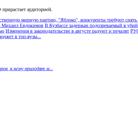
 прирастает аудиторией.
ственную мирную партию, "Яблоко", конкуренты требуют снять
иб Михаил Евдокимов
В Кузбассе задержан подозреваемый в убий
ью
Изменения в законодательстве в августе радуют и печалят
РУС
джет в топ-вузы...
ов ,к нему приходят м...