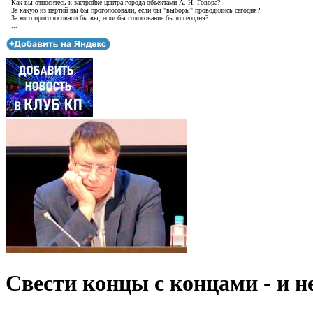
Как вы относитесь к застройке центра города объектами А. Н. Говора?
За какую из партий вы бы проголосовали, если бы "выборы" проводились сегодня?
За кого проголосовали бы вы, если бы голосование было сегодня?
...
Свести концы с концами - и н