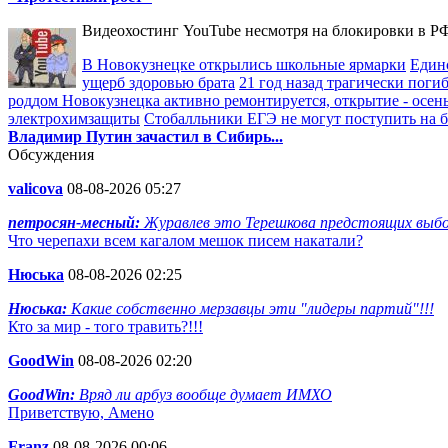
Видеохостинг YouTube несмотря на блокировки в РФ
В Новокузнецке открылись школьные ярмарки
Един
ущерб здоровью брата
21 год назад трагически пог
роддом Новокузнецка активно ремонтируется, открытие - осен
электрохимзащиты
Стобалльники ЕГЭ не могут поступить на бю
Владимир Путин зачастил в Сибирь...
Обсуждения
valicova
08-08-2026 05:27
петросян-месный:
Журавлев это Терешкова предстоящих выбор
Что черепахи всем кагалом мешок писем накатали?
Нюська
08-08-2026 02:25
Нюська:
Какие собственно мерзавцы эти "лидеры партий"!!!
Кто за мир - того травить?!!!
GoodWin
08-08-2026 02:20
GoodWin:
Вряд ли арбуз вообще думает ИМХО
Приветствую, Амено
Franz
08-08-2026 00:06