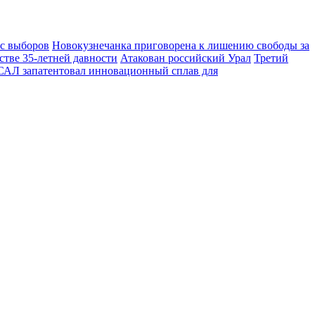
 с выборов
Новокузнечанка приговорена к лишению свободы за
стве 35-летней давности
Атакован российский Урал
Третий
АЛ запатентовал инновационный сплав для