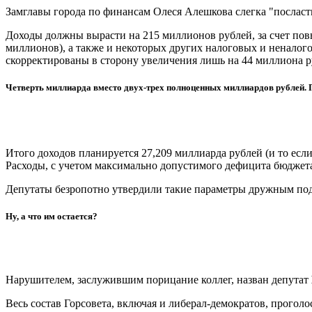
Замглавы города по финансам Олеся Алешкова слегка "послас
Доходы должны вырасти на 215 миллионов рублей, за счет по
миллионов
), а также и некоторых других налоговых и ненало
скорректированы в сторону увеличения
лишь на 44 миллиона 
Четверть миллиарда вместо двух-трех полноценных миллиардов рублей. 
Итого доходов планируется
27,209
миллиарда рублей (и то если
Расходы, с учетом максимально допустимого дефицита бюджета
Депутаты безропотно утвердили такие параметры дружным под
Ну, а что им остается?
Нарушителем, заслужившим порицание коллег, назван депутат
Весь состав Горсовета, включая и либерал-демократов, прогол