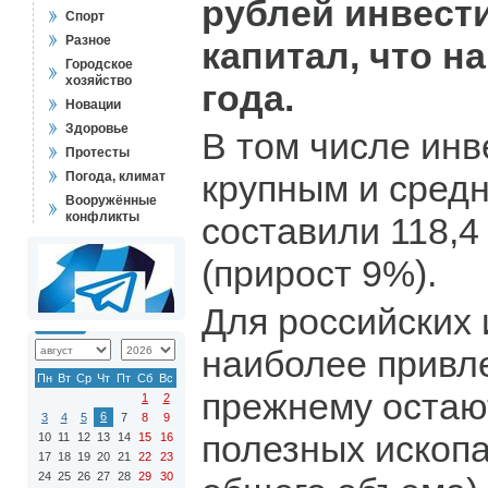
рублей инвест
Спорт
Разное
капитал, что н
Городское
хозяйство
года.
Новации
Здоровье
В том числе инв
Протесты
крупным и сред
Погода, климат
Вооружённые
конфликты
составили 118,4
(прирост 9%).
Для российских
наиболее привл
Пн
Вт
Ср
Чт
Пт
Сб
Вс
прежнему остаю
1
2
6
3
4
5
7
8
9
полезных ископа
10
11
12
13
14
15
16
17
18
19
20
21
22
23
24
25
26
27
28
29
30