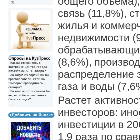
общего объема),
31
связь (11,8%), 
жилья и коммер
недвижимости (9
обрабатывающие
Опросы на КузПресс
(8,6%), произво
Как вы относитесь к
застройке центра города
распределение 
объектами А. Н. Говора?
За какую из партий вы бы
проголосовали, если бы
газа и воды (7,6
"выборы" проводились
сегодня?
За кого проголосовали бы
вы, если бы голосование
Растет активно
было сегодня?
...
инвесторов: ин
инвестиции в 20
1,9 раза по сра