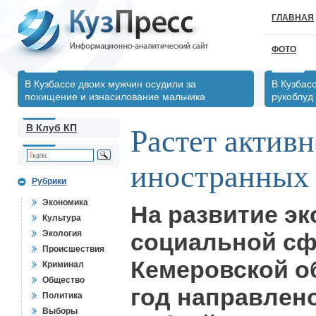
ГЛАВНАЯ
ФОТО
В Кузбассе двоих мужчин осудили за
В Кузбас
похищение и изнасилование мальчика
рукоблуд
В Клуб КП
Растет активн
иностранных 
Рубрики
Экономика
На развитие эк
Культура
Экология
социальной с
Происшествия
Кемеровской об
Криминал
Общество
год направлен
Политика
Выборы