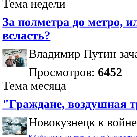
Тема недели
За полметра до метро, ил
всласть?
Владимир Путин зача
Просмотров:
6452
Тема месяца
"Граждане, воздушная т
Новокузнецк к войне 
В Кузбассе открыты школы для людей с хроничес