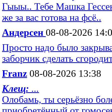
Гыыы.. Тебе Машка Гесс
же за вас готова на фсё..
Андерсен
08-08-2026 14:
Просто надо было закрыва
заборчик сделать сгороди
Franz
08-08-2026 13:38
Клещ:
...
Олобамь, ты серьёзно бол
приобретённый от гомосек