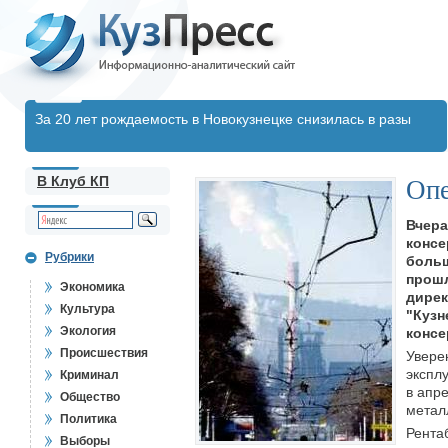
За 20 лет рождаемость в Новокузнецке снизилась в разы
В Клуб КП
Опе
Вчера
консе
Рубрики
больш
прошл
Экономика
дире
Культура
"Кузн
Экология
консе
Происшествия
Увере
экспл
Криминал
в апр
Общество
метал
Политика
Рента
Выборы