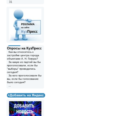
31
Опросы на КузПресс
Как вы относитесь к
застройке центра города
объектами А. Н. Говора?
За какую из партий вы бы
проголосовали, если бы
"выборы" проводились
сегодня?
За кого проголосовали бы
вы, если бы голосование
было сегодня?
...