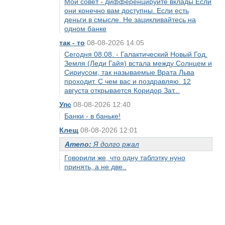
Мой совет - дифференцируйте вклады Если
они конечно вам доступны. Если есть
деньги в смысле. Не зацикливайтесь на
одном банке
так - то
08-08-2026 14:05
Сегодня 08.08. - Галактический Новый Год.
Земля (Леди Гайя) встала между Солнцем и
Сириусом, так называемые Врата Льва
проходит. С чем вас и поздравляю. 12
августа открывается Коридор Зат...
Упс
08-08-2026 12:40
Банки - в баньке!
Клещ
08-08-2026 12:01
Ameno:
Я долго ржал
Говорили же, что одну таблэтку нуно
принять, а не две..