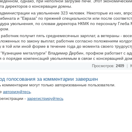
веденном, однако, при неполной загрузке печи. Этот экономический
та директоров о консервации домны.
дминистрации на увольнение 323 человек. Некоторые из них, впро
мбината и "Евраза" по прежней специальности или после соответ
дура увольнения, по словам директора НКМК по персоналу Глеба 
ором.
работник получит пять среднемесячных зарплат, а ветераны - вос
ложенных по закону выплат, работник согласно положениям колдо
 в той или иной форме в течение года до момента своего трудоуст
 “Кузнецкие металлурги” Владимир Дербин, профком работает с а
я о порядке компенсаций увольняемым в связи с консервацией до
Просмотров:
2409
|
К
од голосования за комментарии завершен
ть комментарии могут только авторизованные пользователи.
те
авторизуйтесь
.
регистрации -
зарегистрируйтесь