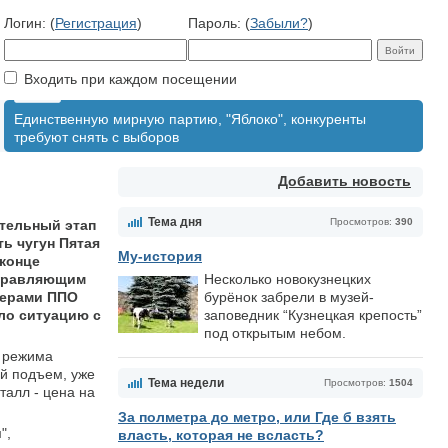
Логин: (
Регистрация
)
Пароль: (
Забыли?
)
Входить при каждом посещении
Единственную мирную партию, "Яблоко", конкуренты
требуют снять с выборов
Добавить новость
Тема дня
Просмотров:
390
ительный этап
ть чугун Пятая
Му-история
 конце
управляющим
Несколько новокузнецких
дерами ППО
бурёнок забрели в музей-
ло ситуацию с
заповедник “Кузнецкая крепость”
под открытым небом.
з режима
ой подъем, уже
Тема недели
Просмотров:
1504
талл - цена на
За полметра до метро, или Где б взять
",
власть, которая не всласть?