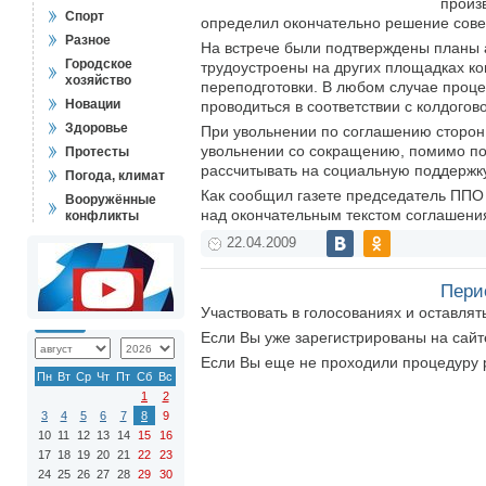
произ
Спорт
определил окончательно решение сове
Разное
На встрече были подтверждены планы а
Городское
трудоустроены на других площадках ко
хозяйство
переподготовки. В любом случае проце
Новации
проводиться в соответствии с колдогов
Здоровье
При увольнении по соглашению сторон 
увольнении со сокращению, помимо по
Протесты
рассчитывать на социальную поддержку
Погода, климат
Как сообщил газете председатель ППО
Вооружённые
над окончательным текстом соглашени
конфликты
22.04.2009
Пери
Участвовать в голосованиях и оставля
Если Вы уже зарегистрированы на сай
Если Вы еще не проходили процедуру 
Пн
Вт
Ср
Чт
Пт
Сб
Вс
1
2
3
4
5
6
7
8
9
10
11
12
13
14
15
16
17
18
19
20
21
22
23
24
25
26
27
28
29
30