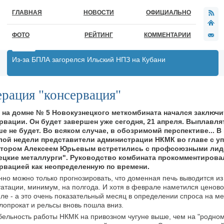
ГЛАВНАЯ
НОВОСТИ
ОФИЦИАЛЬНО
ФОТО
РЕЙТИНГ
КОММЕНТАРИИ
Из-за БПЛА загорелся Ильский НПЗ на Кубани
рация "консервация"
 на домне № 5 Новокузнецкого меткомбината начался заключ
рвации. Он будет завершен уже сегодня, 21 апреля. Выплавля
е не будет. Во всяком случае, в обозримомй перспективе... В
ой недели представители администрации НКМК во главе с 
ктором Алексеем Юрьевым встретились с профсоюзными ли
ецкие металлурги". Руководство комбината прокомментирова
рвацией как неопределенную по времени.
нно можно только прогнозировать, что доменная печь выводится и
уатации, минимум, на полгода. И хотя в феврале наметился ценов
еле - а это очень показательный месяц в определении спроса на ме
лопрокат и рельсы вновь пошла вниз.
бельность работы НКМК на привозном чугуне выше, чем на "родном