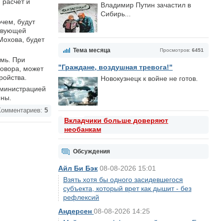
 расчет и
Владимир Путин зачастил в
Сибирь...
чем, будут
ствующей
Мохова, будет
Тема месяца
Просмотров:
6451
емь. При
"Граждане, воздушная тревога!"
говора, может
ройства.
Новокузнецк к войне не готов.
дминистрацией
мны.
омментариев:
5
Вкладчики больше доверяют
необанкам
Обсуждения
Айл Би Бэк
08-08-2026 15:01
Взять хотя бы одного засидевшегося
субъекта, который врет как дышит - без
рефлексий
Андерсен
08-08-2026 14:25