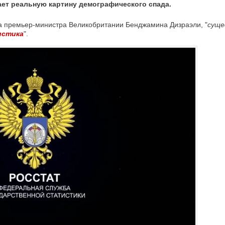
ает реальную картину демографического спада.
на премьер-министра Великобритании Бенджамина Дизраэли, "
суще
истика
".