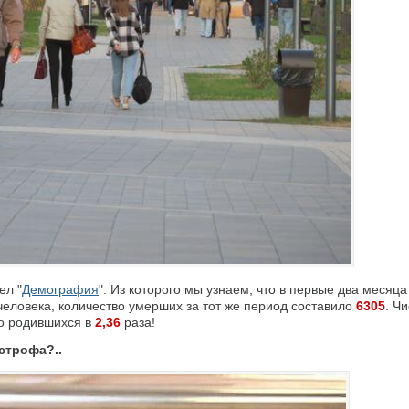
ел "
Демография
". Из которого мы узнаем, что в первые два месяца
человека, количество умерших за тот же период составило
6305
. Ч
о родившихся в
2,36
раза!
строфа?..