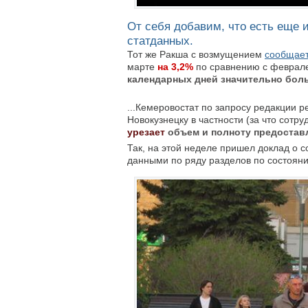
От себя добавим, что есть еще 
статданных.
Тот же Ракша с возмущением
сообщае
марте
на 3,2%
по сравнению с февралем
календарных дней значительно бол
...Кемеровостат по запросу редакции 
Новокузнецку в частности (за что сотр
урезает
объем и полноту предоста
Так, на этой неделе пришел доклад о 
данными по ряду разделов по состоян