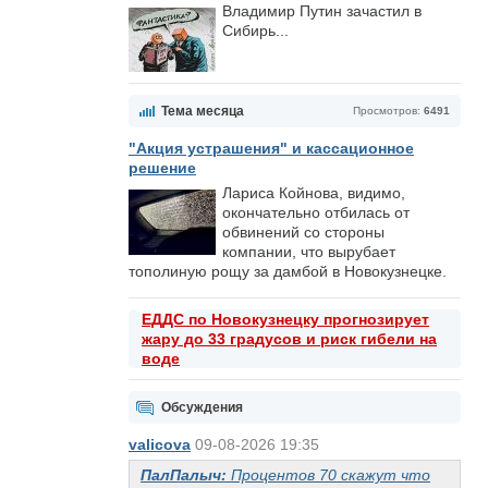
Владимир Путин зачастил в
Сибирь...
Тема месяца
Просмотров:
6491
"Акция устрашения" и кассационное
решение
Лариса Койнова, видимо,
окончательно отбилась от
обвинений со стороны
компании, что вырубает
тополиную рощу за дамбой в Новокузнецке.
ЕДДС по Новокузнецку прогнозирует
жару до 33 градусов и риск гибели на
воде
Обсуждения
valicova
09-08-2026 19:35
ПалПалыч:
Процентов 70 скажут что