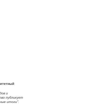
ритетный
дов и
тво публикует
ные итоги".