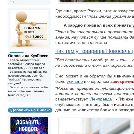
31
Где еще, кроме России, этот новоучреж
необходимости "
повышения уровня зна
А заодно призвал всех принять 
"
Эта образовательная и просветител
знания, научиться лучше понимать 
статистическое ведомство.
Как там у товарища Новосельц
Опросы на КузПресс
"
Без статистики вообще не жизнь... 
Как вы относитесь к
застройке центра города
не подозревали о том, как хорошо м
объектами А. Н. Говора?
За какую из партий вы бы
Оно, может, и не обратил бы я внимани
проголосовали, если бы
"выборы" проводились
было
уличено
в очередном
засекречи
сегодня?
За кого проголосовали бы
"
Росстат прекратил публикацию дет
вы, если бы голосование
которая, вопреки призывам чиновнико
было сегодня?
свидетельствует "
Ленправда
". - "Из еж
...
опубликовал в пятницу, были
изъяты
ц
данные по количеству браков и разводо