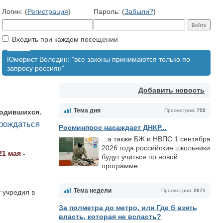
Логин: (
Регистрация
)
Пароль: (
Забыли?
)
Входить при каждом посещении
Юморист Володин: "все законы принимаются только по
запросу россиян"
Добавить новость
Тема дня
Просмотров:
759
родившихся.
 рождаться
Росминпрос насаждает ДНКР...
...а также БЖ и НВПС 1 сентября
2026 года российские школьники
21 мая -
будут учиться по новой
программе.
Тема недели
Просмотров:
2071
 учредил в
За полметра до метро, или Где б взять
власть, которая не всласть?