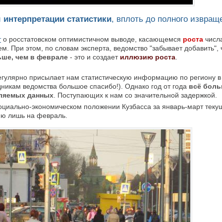
и
интерпретации статистики
, вплоть до полного извращ
т
о росстатовском оптимистичном выводе, касающемся
роста
числ
. При этом, по словам эксперта, ведомство "забывает добавить", 
ьше, чем в феврале
- это и создает
иллюзию роста
.
регулярно присылает нам статистическую информацию по региону в
удникам ведомства большое спасибо!). Однако год от года
всё боль
вляемых данных
. Поступающих к нам со значительной задержкой.
социально-экономическом положении Кузбасса за январь-март текущ
ию лишь на февраль.