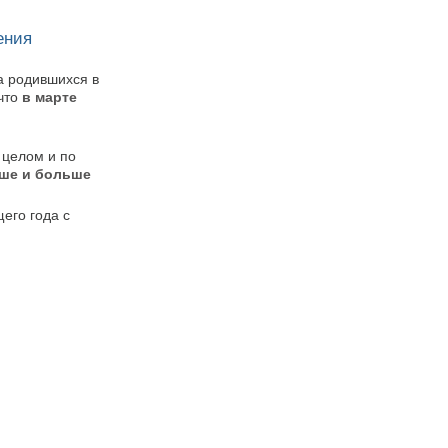
ения
а родившихся в
что
в марте
 целом и по
ше и больше
его года с