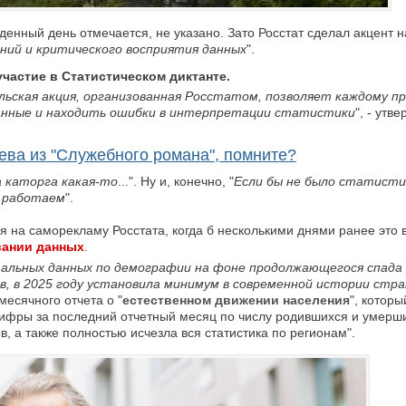
денный день отмечается, не указано. Зато Росстат сделал акцент н
ний и критического восприятия данных
".
участие в Статистическом диктанте.
ьская акция, организованная Росстатом, позволяет каждому пр
данные и находить ошибки в интерпретации статистики
", - утв
ева из "Служебного романа", помните?
а каторга какая-то
...". Ну и, конечно, "
Если бы не было статисти
ы работаем
".
я на саморекламу Росстата, когда б несколькими днями ранее это 
вании данных
.
альных данных по демографии на фоне продолжающегося спада
в, в 2025 году установила минимум в современной истории стр
емесячного отчета о "
естественном движении населения
", которы
ифры за последний отчетный месяц по числу родившихся и умерш
в, а также полностью исчезла вся статистика по регионам".