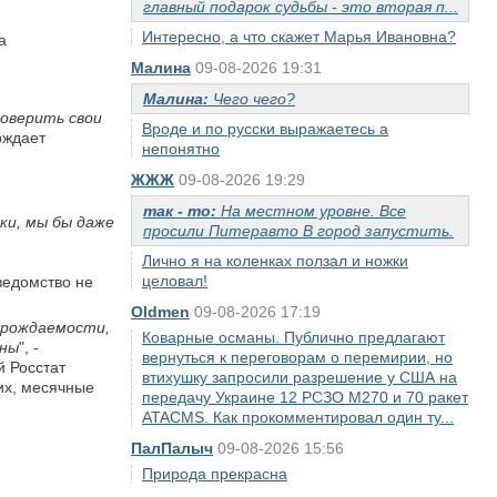
главный подарок судьбы - это вторая п...
Интересно, а что скажет Марья Ивановна?
а
Малина
09-08-2026 19:31
Малина:
Чего чего?
оверить свои
Вроде и по русски выражаетесь а
ерждает
непонятно
ЖЖЖ
09-08-2026 19:29
так - то:
На местном уровне. Все
ки, мы бы даже
просили Питеравто В город запустить.
Лично я на коленках ползал и ножки
целовал!
ведомство не
Oldmen
09-08-2026 17:19
 рождаемости,
Коварные османы. Публично предлагают
аны
", -
вернуться к переговорам о перемирии, но
й Росстат
втихушку запросили разрешение у США на
их, месячные
передачу Украине 12 РСЗО M270 и 70 ракет
ATACMS. Как прокомментировал один ту...
ПалПалыч
09-08-2026 15:56
Природа прекрасна