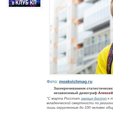
Фото:
moskvichmag.ru
Засекречиванием статистически
независимый демограф
Алексей
"С марта Росстат
закрыл доступ
к т
младенческой смертности по региона
лишь округленные до 100 человек общ