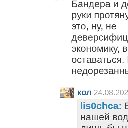
Бандера и д
руки протян
это, ну, не
деверсифиц
экономику, 
оставаться.
недорезанн
кол
24.08.202
lis0chca:
нашей вод