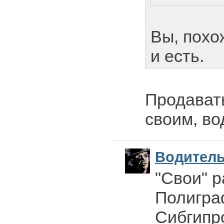
Вы, похо
и есть.
Продават
своим, во
Водител
"Свои" р
Полигра
Сибгипр