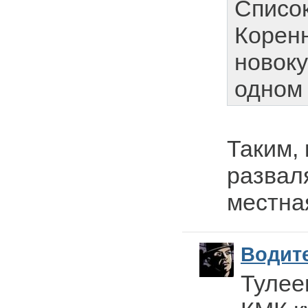
Списо
Корен
новоку
одном 
Таким,
развал
местная
Водит
Тулее