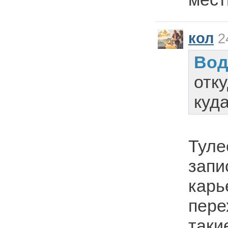
кол
24
Вод
отк
куд
Туле
запи
карь
пере
таки