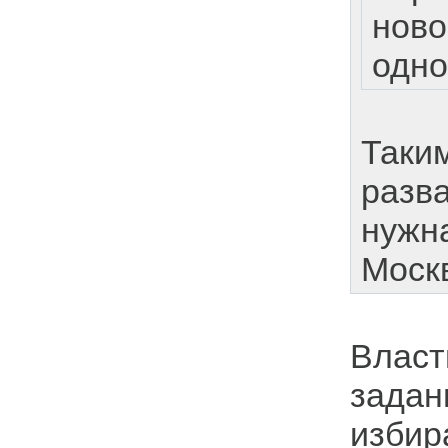
ново
одно
Таким
разва
нужна
Моск
Власт
задан
избир