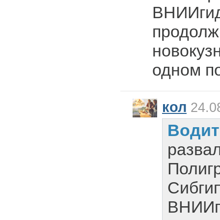
ВНИИгид
продолж
новокузн
одном по
кол
24.0
Водит
развал
Полиг
Сибги
ВНИИг