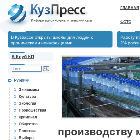
ГЛАВНАЯ
ФОТО
В Кузбассе открыты школы для людей с
Работу п
хроническими неинфекциями
2% росси
В Клуб КП
Рубрики
Экономика
Культура
Экология
Происшествия
Криминал
Общество
производству 
Политика
Выборы