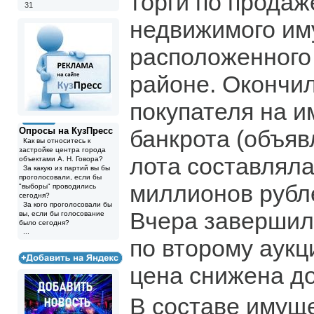
торги по продаж
31
недвижимого им
расположенного
районе. Окончил
покупателя на 
Опросы на КузПресс
банкрота (объяв
Как вы относитесь к
застройке центра города
лота составляла
объектами А. Н. Говора?
За какую из партий вы бы
проголосовали, если бы
миллионов рубл
"выборы" проводились
сегодня?
За кого проголосовали бы
Вчера завершил
вы, если бы голосование
было сегодня?
...
по второму аукц
цена снижена до
В составе имуще