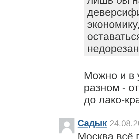
лишь бы на
деверсиф
экономику,
оставатьс
недорезан
Можно и в 
разном - о
до лако-кр
Садык
24.08.2
Москва всё 