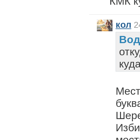
КМК к
кол
24
Вод
отк
куд
Мест
букв
Шере
Изби
мест