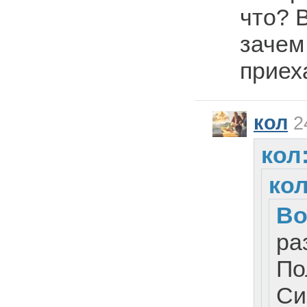
что? 
зачем
приех
кол
24
кол
кол
Во
ра
По
Си