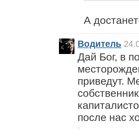
А достанет
Водитель
24.0
Дай Бог, в п
месторожде
приведут. М
собственник
капиталисто
после нас х