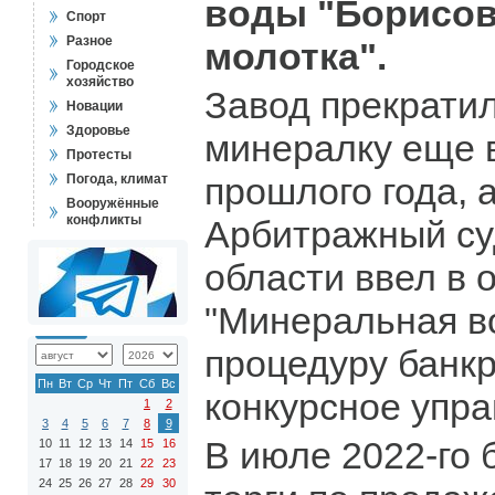
воды "Борисов
Спорт
Разное
молотка".
Городское
хозяйство
Завод прекрати
Новации
Здоровье
минералку еще 
Протесты
прошлого года, 
Погода, климат
Вооружённые
конфликты
Арбитражный су
области ввел в
"Минеральная в
процедуру банкр
Пн
Вт
Ср
Чт
Пт
Сб
Вс
конкурсное упра
1
2
3
4
5
6
7
8
9
В июле 2022-го
10
11
12
13
14
15
16
17
18
19
20
21
22
23
24
25
26
27
28
29
30