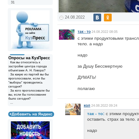
31
24.08.2022
так - то
24.08.2022 08:05
с этими продуктовыми трансл
тело. а надо
надо
Опросы на КузПресс
Как вы относитесь к
за Душу Бессмертную
застройке центра города
объектами А. Н. Говора?
За какую из партий вы бы
ДУМАТЬ!
проголосовали, если бы
"выборы" проводились
сегодня?
полагаю
За кого проголосовали бы
вы, если бы голосование
было сегодня?
...
кол
24.08.2022 09:24
так - то:
с этими продук
оставить. страх за тело. 
надо