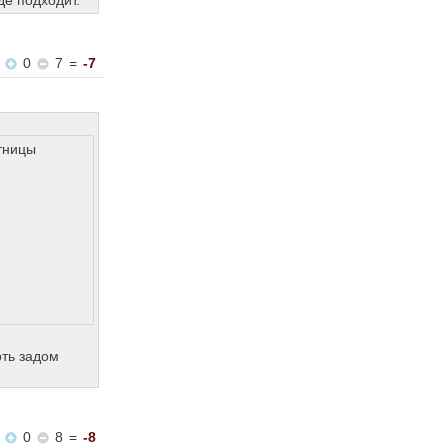
де подходит.
0
7
=
-7
стницы
оть задом
0
8
=
-8