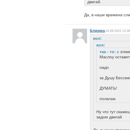
двигай.
Да, в наши времена сли
Близнец
24.08.2022 13:38
кол:
кол:
так - то:
с этим
Маслоу оставить
надо
за Душу Бессм
ДУМАТЬ!
полагаю
Ну что тут скаже
задом двигай.