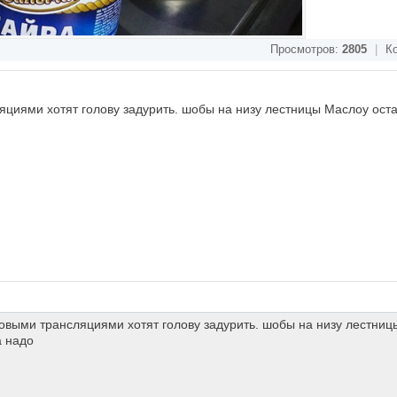
Просмотров:
2805
|
Ко
яциями хотят голову задурить. шобы на низу лестницы Маслоу остав
товыми трансляциями хотят голову задурить. шобы на низу лестни
а надо