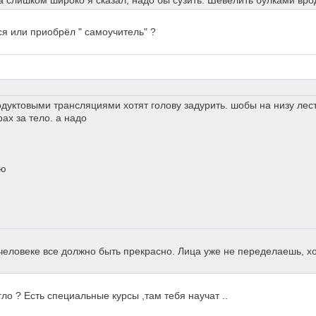
а слишком широко я сказал, надо бы сузить. Шевелить булками вро
ся или приобрёл " самоучитель" ?
одуктовыми трансляциями хотят голову задурить. шобы на низу ле
рах за тело. а надо
ую
в человеке все должно быть прекрасно. Лица уже не переделаешь, х
ло ? Есть специальные курсы ,там тебя научат ..