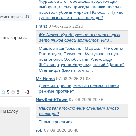
Журавлев это Терешкова предстоящих
выборов ,к нему приходят мешки писем с
просьбой убрать мирное Яблоко.... Ну как
мментариев:
47
тут не выполнить волю народа?
Franz
07-08-2026 22:29
Mr. Nemo:
Вроде уже не осталось ярых
ить. страх за
зеточников среди артистов. Или ...
Машков наш "земляк", Маршал, Чичерина,
Расторгуев, Газманов, Куртукова, клоун-
подпопенок Охлобыстин, Александр
Ф.Скляр, группа Ундервуд, некий "Джанго",
Степанцов (Бахыт Компо...
Mr. Nemo
07-08-2026 21:08
Даже интересно, сколько режим в таком
режиме протянет
5
8
=
-3
NewSmithTown
07-08-2026 20:46
valicova:
Кто-то еще слушает этого
цы Маслоу
джокера?
Трамп кросавчик
rob
07-08-2026 20:45