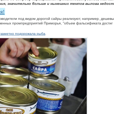
ния, значительно больше и нынешних темпов вылова недос
я!
изводители под видом дорогой сайры реализуют, например, дешевы
твенных промпредприятий Приморья, "объем фальсификата достиг
е
заметно подорожала рыба
.