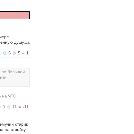
 мере
венную душу...а
6
5
=
1
ь по большей
айти
ь на ЧТО
0
11
=
-11
ремучий старик
кт на стройку