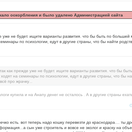
ало оскорбления и было удалено Администрацией сайта
е уже не будет. ищите варианты развития. что бы быть по большей
еминары по психологии, едут в другие страны, что бы найти родст
так как прежде уже не будет. ищите варианты развития. что бы быт
ходят на семинары по психологии, едут в другие страны, что бы н
всё про жрачку...
апоги купила и на Анапу денег не осталось . А в другие страны ехат
ечко есть. вот теперь надо кошку перевезти до краснодара.... ты д
формация...а сын уже строитель и вовсе не эколог и краску на объе