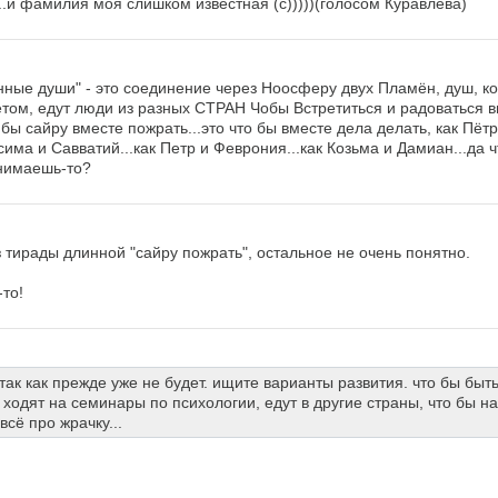
...и фамилия моя слишком известная (с)))))(голосом Куравлёва)
нные души" - это соединение через Ноосферу двух Пламён, душ, к
том, едут люди из разных СТРАН Чобы Встретиться и радоваться 
о бы сайру вместе пожрать...это что бы вместе дела делать, как Пётр
сима и Савватий...как Петр и Феврония...как Козьма и Дамиан...да 
онимаешь-то?
з тирады длинной "сайру пожрать", остальное не очень понятно.
-то!
так как прежде уже не будет. ищите варианты развития. что бы быт
ходят на семинары по психологии, едут в другие страны, что бы н
всё про жрачку...