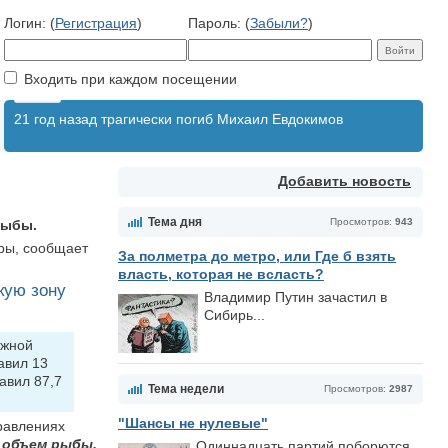
Логин: (
Регистрация
)
Пароль: (
Забыли?
)
Входить при каждом посещении
21 год назад трагически погиб Михаил Евдокимов
Добавить новость
Тема дня
Просмотров:
943
рыбы.
йры, сообщает
За полметра до метро, или Где б взять
власть, которая не всласть?
кую зону
Владимир Путин зачастил в
Сибирь...
Южной
авил 13
авил 87,7
Тема недели
Просмотров:
2987
"Шансы не нулевые"
равлениях
 объем рыбы,
Одиннадцать партий поборются