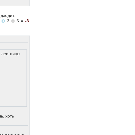
дходит.
3
6
=
-3
у лестницы
ь, хоть