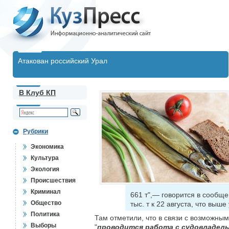
Атакован российский Урал
В Клуб КП
Рубрики
Экономика
Культура
Экология
Происшествия
Криминал
661 т",— говорится в сообщ
Общество
тыс. т к 22 августа, что выш
Политика
Там отметили, что в связи с возможн
Выборы
"
проводится работа с судовладель