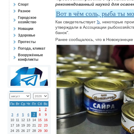
рекомендованный наукой для освое
Спорт
Разное
Вот в чём соль, рыба ты мо
Городское
Как свидетельствует
Ъ
, некоторые про
хозяйство
утверждали в Ассоциации рыбохозяйс
Новации
банок".
Здоровье
Ранее сообщалось, что в Новокузнецк
Протесты
Погода, климат
Вооружённые
конфликты
Пн
Вт
Ср
Чт
Пт
Сб
Вс
1
2
7
3
4
5
6
8
9
10
11
12
13
14
15
16
17
18
19
20
21
22
23
24
25
26
27
28
29
30