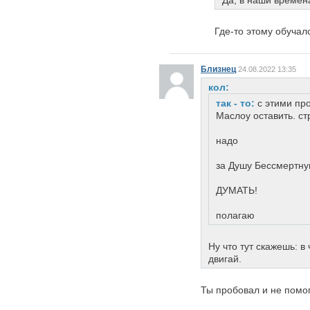
Да, в наши времен
Где-то этому обучал
Близнец
24.08.2022 13:35
кол:
так - то:
с этими пр
Маслоу оставить. ст
надо
за Душу Бессмертн
ДУМАТЬ!
полагаю
Ну что тут скажешь: 
двигай.
Ты пробовал и не помог