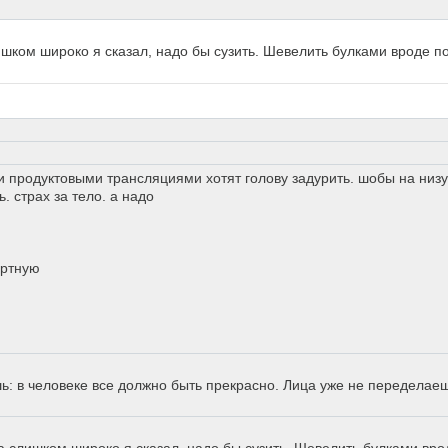
шком широко я сказал, надо бы сузить. Шевелить булками вроде по
и продуктовыми трансляциями хотят голову задурить. шобы на низ
. страх за тело. а надо
ертную
шь: в человеке все должно быть прекрасно. Лица уже не переделаеш