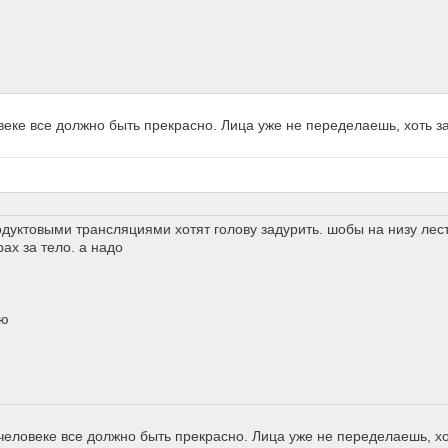
овеке все должно быть прекрасно. Лица уже не переделаешь, хоть з
одуктовыми трансляциями хотят голову задурить. шобы на низу ле
рах за тело. а надо
ую
в человеке все должно быть прекрасно. Лица уже не переделаешь, х