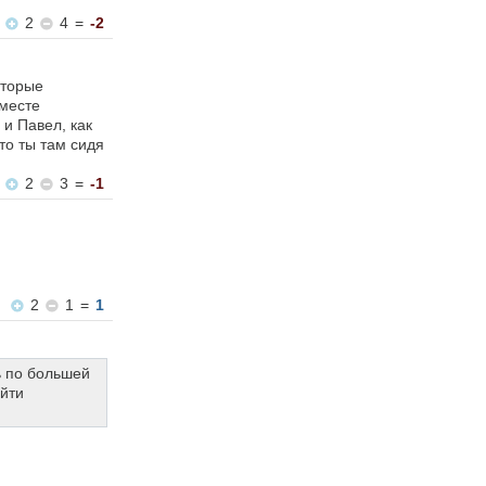
2
4
=
-2
оторые
вместе
 и Павел, как
что ты там сидя
2
3
=
-1
2
1
=
1
ь по большей
айти