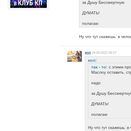
за Душу Бессмертную
ДУМАТЬ!
полагаю
Ну что тут скажешь: в чел
кол
24.08.2022 09:27
кол:
так - то:
с этими пр
Маслоу оставить. ст
надо
за Душу Бессмертн
ДУМАТЬ!
полагаю
Ну что тут скажешь: 