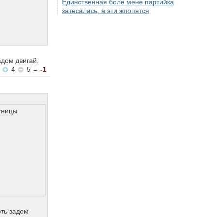
Единственная боле мене партийка
затесалась, а эти жлопятся
адом двигай.
4
5
=
-1
стницы
оть задом