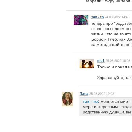
забрали...тьфу на тебя
так - то
24.08.2022 14:45
теперь про "родстве
окрашены одним цве
жизни...это не то чт
Борис и Глеб, как Зо
за методичкой то п
me1
25.08.2022 18:03
Только и понял и
Здравствуйте, так
Папа
25.08.2022 19:02
так - то:
меняется мир - 
мере интересным...люди 
родственную душу...а вы 