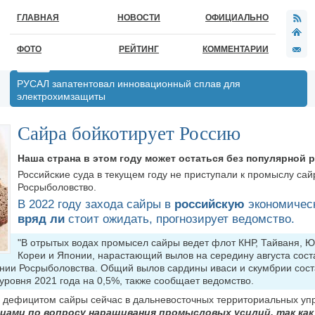
ГЛАВНАЯ
НОВОСТИ
ОФИЦИАЛЬНО
ФОТО
РЕЙТИНГ
КОММЕНТАРИИ
РУСАЛ запатентовал инновационный сплав для
электрохимзащиты
Сайра бойкотирует Россию
Наша страна в этом году может остаться без популярной 
Российские суда в текущем году не приступали к промыслу са
Росрыболовство.
В 2022 году захода сайры в
российскую
экономичес
вряд ли
стоит ожидать, прогнозирует ведомство.
"В отрытых водах промысел сайры ведет флот КНР, Тайваня, 
Кореи и Японии, нарастающий вылов на середину августа сост
ении Росрыболовства. Общий вылов сардины иваси и скумбрии сост
е уровня 2021 года на 0,5%, также сообщает ведомство.
ым дефицитом сайры сейчас в дальневосточных территориальных уп
цами по вопросу наращивания промысловых усилий, так как