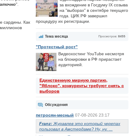
таточно
".
за вхождение в Госдуму IX созыва
на "выборах" в сентябре текущего
года. ЦИК РФ завершил
процедуру их регистрации.
е сардины. Как
 миллионов
Тема месяца
Просмотров:
8455
"Протестный рост"
Видеохостинг YouTube несмотря
на блокировки в РФ прирастает
аудиторией.
Единственную мирную партию,
"Яблоко", конкуренты требуют снять с
выборов
Обсуждения
петросян-месный
07-08-2026 23:17
Franz:
Журавлев это который черепах
пользовал в Амстердаме? Ну, ну. ...