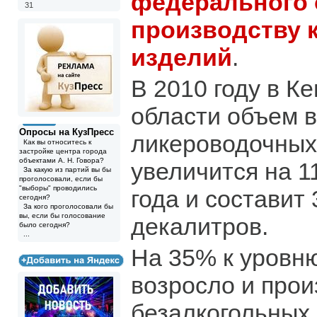
федерального 
31
производству 
изделий
.
В 2010 году в К
области объем в
Опросы на КузПресс
ликероводочных
Как вы относитесь к
застройке центра города
объектами А. Н. Говора?
увеличится на 1
За какую из партий вы бы
проголосовали, если бы
"выборы" проводились
года и составит 
сегодня?
За кого проголосовали бы
вы, если бы голосование
декалитров.
было сегодня?
...
На 35% к уровн
возросло и прои
безалкогольных 