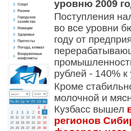
уровню 2009 го
Спорт
Разное
Поступления на
Городское
хозяйство
во все уровни б
Новации
Здоровье
году от предпри
Протесты
перерабатываю
Погода, климат
Вооружённые
конфликты
промышленности
рублей - 140% к
Кроме стабильн
молочной и мясн
Пн
Вт
Ср
Чт
Пт
Сб
Вс
Кузбасс вышел
1
2
3
4
5
6
7
8
9
регионов Сиби
10
11
12
13
14
15
16
17
18
19
20
21
22
23
24
25
26
27
28
29
30