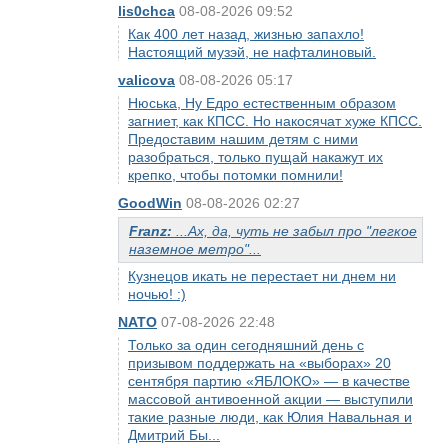
lis0chca
08-08-2026 09:52
Как 400 лет назад, жизнью запахло!
Настоящий музэй, не нафталиновый.
valicova
08-08-2026 05:17
Нюська, Ну Едро естественным образом
загниет, как КПСС. Но накосячат хуже КПСС.
Предоставим нашим детям с ними
разобраться, только пущай накажут их
крепко, чтобы потомки помнили!
GoodWin
08-08-2026 02:27
Franz:
...Ах, да, чуть не забыл про "легкое
наземное метро"...
Кузнецов икать не перестает ни днем ни
ночью! :)
NATO
07-08-2026 22:48
Только за один сегодняшний день с
призывом поддержать на «выборах» 20
сентября партию «ЯБЛОКО» — в качестве
массовой антивоенной акции — выступили
такие разные люди, как Юлия Навальная и
Дмитрий Бы...