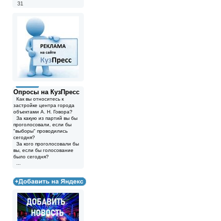
31
Опросы на КузПресс
Как вы относитесь к
застройке центра города
объектами А. Н. Говора?
За какую из партий вы бы
проголосовали, если бы
"выборы" проводились
сегодня?
За кого проголосовали бы
вы, если бы голосование
было сегодня?
...