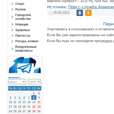
кирпича (прирост – 32,6 %), 544 тыс. 
Спорт
Источник:
Пресс-служба Админи
Разное
28.09.2012
Городское
хозяйство
Пери
Новации
Участвовать в голосованиях и оставля
Здоровье
Если Вы уже зарегистрированы на сай
Протесты
Если Вы еще не проходили процедуру 
Погода, климат
Вооружённые
конфликты
Пн
Вт
Ср
Чт
Пт
Сб
Вс
1
2
3
4
5
6
7
8
9
10
11
12
13
14
15
16
17
18
19
20
21
22
23
24
25
26
27
28
29
30