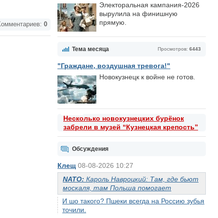
Электоральная кампания-2026
вырулила на финишную
прямую.
омментариев:
0
Тема месяца
Просмотров:
6443
"Граждане, воздушная тревога!"
Новокузнецк к войне не готов.
Несколько новокузнецких бурёнок
забрели в музей “Кузнецкая крепость”
Обсуждения
Клещ
08-08-2026 10:27
NATO:
Кароль Навроцкий: Там, где бьют
москаля, там Польша помогает
И шо такого? Пшеки всегда на Россию зубья
точили.