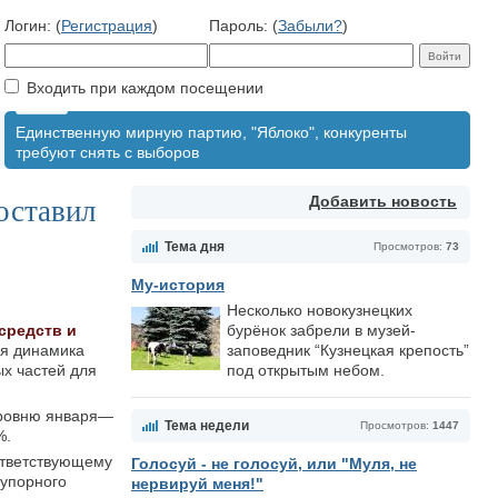
Логин: (
Регистрация
)
Пароль: (
Забыли?
)
Входить при каждом посещении
Единственную мирную партию, "Яблоко", конкуренты
требуют снять с выборов
Добавить новость
оставил
Тема дня
Просмотров:
73
Му-история
Несколько новокузнецких
средств и
бурёнок забрели в музей-
ая динамика
заповедник “Кузнецкая крепость”
ых частей для
под открытым небом.
уровню января—
Тема недели
Просмотров:
1447
%.
ответствующему
Голосуй - не голосуй, или "Муля, не
еупорного
нервируй меня!"