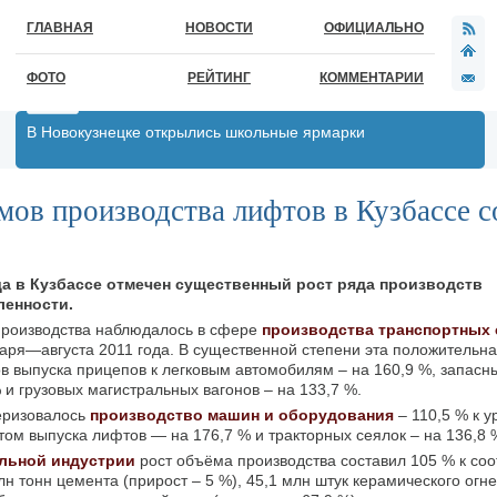
ГЛАВНАЯ
НОВОСТИ
ОФИЦИАЛЬНО
ФОТО
РЕЙТИНГ
КОММЕНТАРИИ
В Новокузнецке открылись школьные ярмарки
мов производства лифтов в Кузбассе с
да в Кузбассе отмечен существенный рост ряда производств
енности.
производства наблюдалось в сфере
производства транспортных 
варя—августа 2011 года. В существенной степени эта положительн
в выпуска прицепов к легковым автомобилям – на 160,9 %, запасн
 и грузовых магистральных вагонов – на 133,7 %.
еризовалось
производство машин и оборудования
– 110,5 % к 
стом выпуска лифтов — на 176,7 % и тракторных сеялок – на 136,8 
льной индустрии
рост объёма производства составил 105 % к со
н тонн цемента (прирост – 5 %), 45,1 млн штук керамического огн