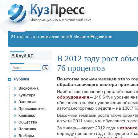
21 год назад трагически погиб Михаил Евдокимов
В Клуб КП
В 2012 году рост объе
76 процентов
По итогам восьми месяцев этого го
Рубрики
обрабатывающего сектора промышл
Экономика
Наибольшее значение роста объемов 
Культура
оборудования
– 140,6 % к уровню ян
Экология
обеспечена за счёт увеличения объёмо
автотранспортных средств – на 138,7 %
Происшествия
Высокими темпами роста также характ
Криминал
августа 2011 года, что обусловлено ро
Общество
За январь—август 2012 года в
строите
Политика
периоду прошлого года. Выпущено 2 мл
Выборы