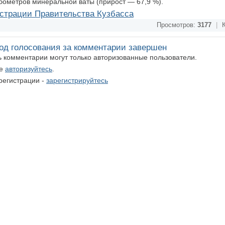
кубометров минеральной ваты (прирост — 67,9 %).
страции Правительства Кузбасса
Просмотров:
3177
|
К
од голосования за комментарии завершен
ть комментарии могут только авторизованные пользователи.
те
авторизуйтесь
.
регистрации -
зарегистрируйтесь