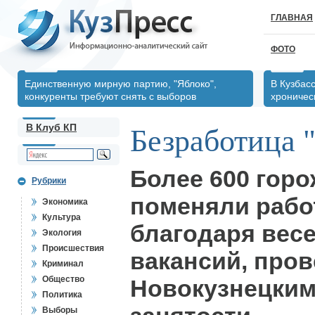
ГЛАВНАЯ
ФОТО
Единственную мирную партию, "Яблоко",
В Кузбас
конкуренты требуют снять с выборов
хрониче
В Клуб КП
Безработица "
Более 600 гор
Рубрики
поменяли рабо
Экономика
Культура
благодаря вес
Экология
Происшествия
вакансий, про
Криминал
Общество
Новокузнецким
Политика
Выборы