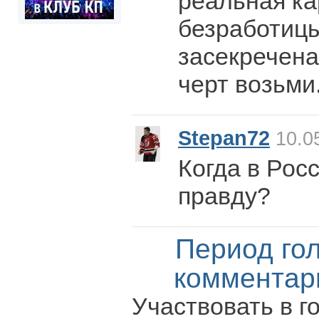
реальная ка
безработиц
засекречена
черт возьми.
Stepan72
10.05
Когда в Рос
правду?
Период го
комментар
Участвовать в г