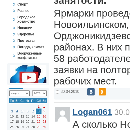
занятости.
Спорт
Ярмарки провед
Разное
Городское
Новоильинском,
хозяйство
Новации
Орджоникидзевс
Здоровье
Протесты
районах. В них 
Погода, климат
Вооружённые
58 работодател
конфликты
заявки на полто
рабочих мест.
30.04.2010
Пн
Вт
Ср
Чт
Пт
Сб
Вс
1
2
Logan061
30.0
3
4
5
6
7
8
9
10
11
12
13
14
15
16
А сколько Н
17
18
19
20
21
22
23
24
25
26
27
28
29
30