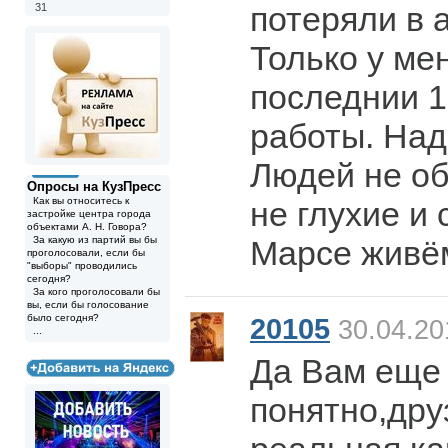
потеряли в 
31
Только у ме
последнии 1
работы. Над
Людей не о
Опросы на КузПресс
Как вы относитесь к
не глухие и 
застройке центра города
объектами А. Н. Говора?
За какую из партий вы бы
Марсе живё
проголосовали, если бы
"выборы" проводились
сегодня?
За кого проголосовали бы
вы, если бы голосование
было сегодня?
20105
30.04.20
...
Да Вам еще
понятно,дру