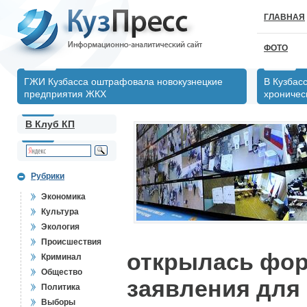
ГЛАВНАЯ
ФОТО
ГЖИ Кузбасса оштрафовала новокузнецкие
В Кузбас
предприятия ЖКХ
хрониче
В Клуб КП
Рубрики
Экономика
Культура
Экология
Происшествия
открылась фор
Криминал
Общество
заявления для
Политика
Выборы