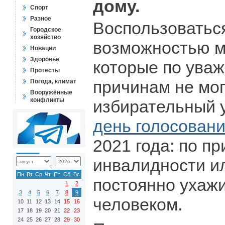
дому.
Спорт
Разное
Воспользоватьс
Городское
хозяйство
возможностью м
Новации
Здоровье
которые по ува
Протесты
причинам не мог
Погода, климат
Вооружённые
конфликты
избирательный 
день голосован
2021 года: по п
инвалидности и
Пн
Вт
Ср
Чт
Пт
Сб
Вс
постоянно ухажи
1
2
3
4
5
6
7
8
9
человеком.
10
11
12
13
14
15
16
17
18
19
20
21
22
23
24
25
26
27
28
29
30