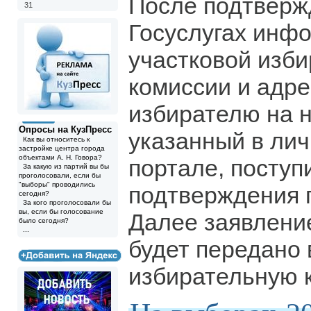
После подтверж
31
Госуслугах инф
участковой изб
комиссии и адр
избирателю на 
Опросы на КузПресс
указанный в лич
Как вы относитесь к
застройке центра города
объектами А. Н. Говора?
портале, поступ
За какую из партий вы бы
проголосовали, если бы
"выборы" проводились
подтверждения 
сегодня?
За кого проголосовали бы
вы, если бы голосование
Далее заявлени
было сегодня?
...
будет передано 
избирательную 