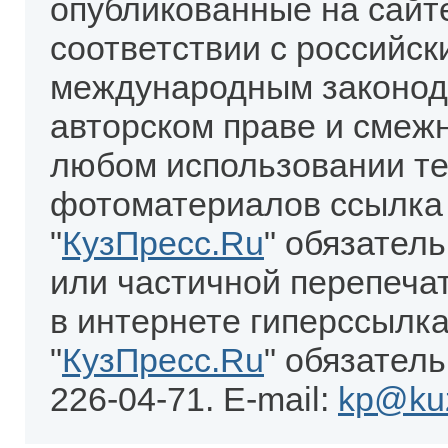
опубликованные на сайт
соответствии с российск
международным законод
авторском праве и смеж
любом использовании те
фотоматериалов ссылка
"
КузПресс.Ru
" обязател
или частичной перепеча
в интернете гиперссылка
"
КузПресс.Ru
" обязатель
226-04-71. E-mail:
kp@kuz