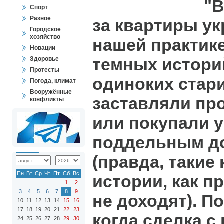
"В
Спорт
Разное
за квартиры ук
Городское
хозяйство
нашей практик
Новации
темных историй
Здоровье
Протесты
одиноких стар
Погода, климат
Вооружённые
заставляли пр
конфликты
или покупали у
поддельным д
(правда, таки
Пн
Вт
Ср
Чт
Пт
Сб
Вс
истории, как п
1
2
3
4
5
6
7
8
9
не доходят). П
10
11
12
13
14
15
16
17
18
19
20
21
22
23
когда сделка 
24
25
26
27
28
29
30