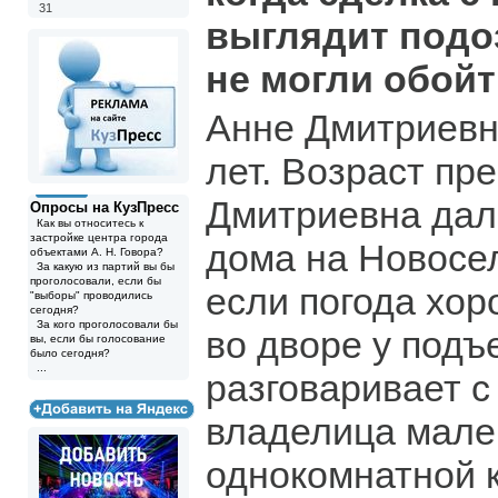
31
выглядит подо
не могли обой
Анне Дмитриевн
лет. Возраст пр
Дмитриевна дале
Опросы на КузПресс
Как вы относитесь к
застройке центра города
дома на Новосел
объектами А. Н. Говора?
За какую из партий вы бы
проголосовали, если бы
если погода хор
"выборы" проводились
сегодня?
За кого проголосовали бы
во дворе у подъ
вы, если бы голосование
было сегодня?
...
разговаривает с
владелица мале
однокомнатной 