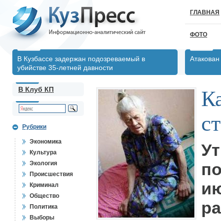
ГЛАВНАЯ
ФОТО
В Кузбассе задержан подозреваемый в
Атакован
убийстве 35-летней давности
В Клуб КП
К
с
Рубрики
Экономика
Ут
Культура
Экология
по
Происшествия
ию
Криминал
Общество
ра
Политика
Выборы