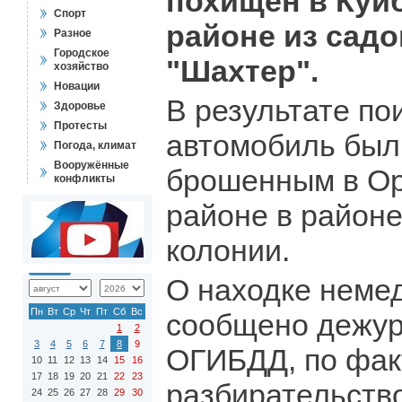
похищен в Ку
Спорт
районе из сад
Разное
Городское
"Шахтер".
хозяйство
Новации
В результате по
Здоровье
Протесты
автомобиль был
Погода, климат
Вооружённые
брошенным в О
конфликты
районе в район
колонии.
О находке неме
Пн
Вт
Ср
Чт
Пт
Сб
Вс
сообщено дежур
1
2
3
4
5
6
7
8
9
ОГИБДД, по фак
10
11
12
13
14
15
16
17
18
19
20
21
22
23
разбирательство
24
25
26
27
28
29
30