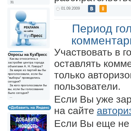
31
01.09.2009
Период го
комментар
Участвовать в г
Опросы на КузПресс
Как вы относитесь к
оставлять комм
застройке центра города
объектами А. Н. Говора?
За какую из партий вы бы
только авториз
проголосовали, если бы
"выборы" проводились
сегодня?
пользователи.
За кого проголосовали бы
вы, если бы голосование
было сегодня?
Если Вы уже за
...
на сайте
автори
Если Вы еще не