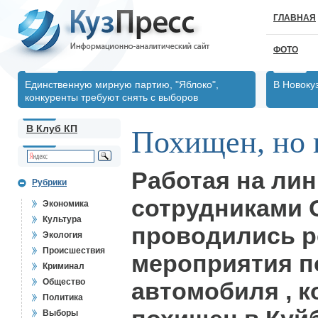
ГЛАВНАЯ
ФОТО
Единственную мирную партию, "Яблоко",
В Новоку
конкуренты требуют снять с выборов
В Клуб КП
Похищен, но 
Работая на лин
Рубрики
сотрудниками
Экономика
Культура
проводились 
Экология
Происшествия
мероприятия п
Криминал
Общество
автомобиля , 
Политика
Выборы