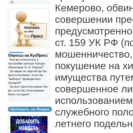
31
Кемерово, обви
совершении пре
предусмотренного 
ст. 159 УК РФ (
мошенничество, 
Опросы на КузПресс
Как вы относитесь к
покушение на х
застройке центра города
объектами А. Н. Говора?
За какую из партий вы бы
имущества путе
проголосовали, если бы
"выборы" проводились
сегодня?
совершенное ли
За кого проголосовали бы
вы, если бы голосование
было сегодня?
использованием
...
служебного поло
летнего подельн