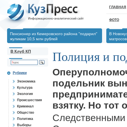
ГЛАВНАЯ
ФОТО
Пенсионер из Кемеровского района "подарил"
В Новоку
жуликам 10,5 млн рублей
матросов
В Клуб КП
Полиция и по
Оперуполномоч
Рубрики
подельник вы
Экономика
Культура
предпринимате
Экология
Происшествия
взятку. Но тот 
Криминал
Общество
Следственными
Политика
Выборы