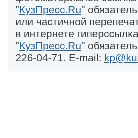
"
КузПресс.Ru
" обязател
или частичной перепеча
в интернете гиперссылка
"
КузПресс.Ru
" обязатель
226-04-71. E-mail:
kp@kuz