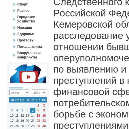
Следственного 
Спорт
Российской Фед
Разное
Городское
Кемеровской об
хозяйство
Новации
расследование у
Здоровье
Протесты
отношении быв
Погода, климат
Вооружённые
оперуполномоче
конфликты
по выявлению и
преступлений в 
финансовой сфе
потребительско
Пн
Вт
Ср
Чт
Пт
Сб
Вс
1
2
7
3
4
5
6
8
9
борьбе с эконо
10
11
12
13
14
15
16
17
18
19
20
21
22
23
преступлениями 
24
25
26
27
28
29
30