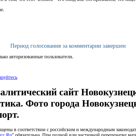
е.
Период голосования за комментарии завершен
лько авторизованные пользователи.
ируйтесь
литический сайт Новокузнецк
тика. Фото города Новокузнец
порт.
щищены в соответствии с российским и международным законода
сс.Ru
" обязательна. При полной или частичной перепечатке мат