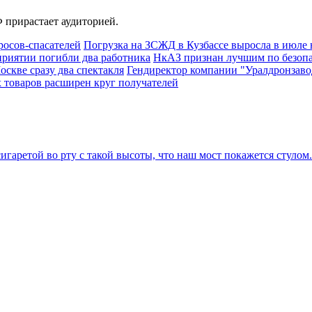
 прирастает аудиторией.
росов-спасателей
Погрузка на ЗСЖД в Кузбассе выросла в июле 
приятии погибли два работника
НкАЗ признан лучшим по безопа
скве сразу два спектакля
Гендиректор компании "Уралдронзавод
х товаров расширен круг получателей
игаретой во рту с такой высоты, что наш мост покажется стулом.