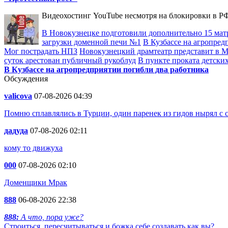
Видеохостинг YouTube несмотря на блокировки в РФ
В Новокузнецке подготовили дополнительно 15 мат
загрузки доменной печи №1
В Кузбассе на агропред
Мог пострадать НПЗ
Новокузнецкий драмтеатр представит в Мо
суток арестован публичный рукоблуд
В пункте проката детски
В Кузбассе на агропредприятии погибли два работника
Обсуждения
valicova
07-08-2026 04:39
Помню сплавлялись в Турции, один паренек из гидов нырял с с
дадуда
07-08-2026 02:11
кому то движуха
000
07-08-2026 02:10
Доменщики Мрак
888
06-08-2026 22:38
888:
А что, пора уже?
Строиться, пересчитываться и божка себе создавать как вы?