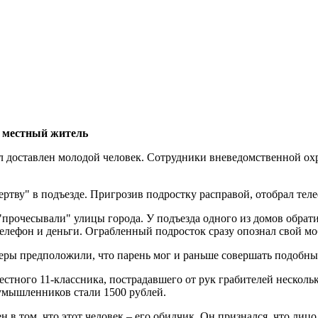
н местный житель
л доставлен молодой человек. Сотрудники вневедомственной ох
ртву" в подъезде. Пригрозив подростку расправой, отобрал теле
прочесывали" улицы города. У подъезда одного из домов обрат
ефон и деньги. Ограбленный подросток сразу опознал свой моби
еры предположили, что парень мог и раньше совершать подобны
естного 11-классника, пострадавшего от рук грабителей несколь
умышленников стали 1500 рублей.
н в том, что этот человек – его обидчик. Он признался, что лицо