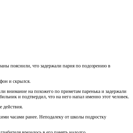
раны пояснили, что задержали парня по подозрению в
фон и скрылся.
или внимание на похожего по приметам паренька и задержали
льник и подтвердил, что на него напал именно этот человек.
е действия.
кими часами ранее. Неподалеку от школы подростку
 грабителя врезалось в его память надолго.