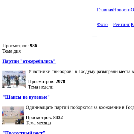
Главная
Новости
О
Фото
Рейтинг
К
Просмотров:
986
Тема дня
Партии "отжеребились"
Участники "выборов" в Госдуму разыграли места 
Просмотров:
2978
Тема недели
"Шансы не нулевые"
Одиннадцать партий поборются за вхождение в Госд
Просмотров:
8432
Тема месяца
"Протестный рост"