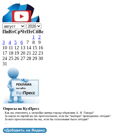
Пн
Вт
Ср
Чт
Пт
Сб
Вс
1
2
3
4
5
6
7
8
9
10
11
12
13
14
15
16
17
18
19
20
21
22
23
24
25
26
27
28
29
30
31
Опросы на КузПресс
Как вы относитесь к застройке центра города объектами А. Н. Говора?
За какую из партий вы бы проголосовали, если бы "выборы" проводились сегодня?
За кого проголосовали бы вы, если бы голосование было сегодня?
...