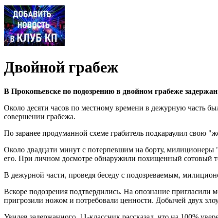
Двойной грабеж
В Прокопьевске по подозрению в двойном грабеже задержа
Около десяти часов по местному времени в дежурную часть бы
совершении грабежа.
По заранее продуманной схеме грабитель подкараулил свою "же
Около двадцати минут с потерпевшим на борту, милиционеры "
его. При личном досмотре обнаружили похищенный сотовый тел
В дежурной части, проведя беседу с подозреваемым, милицион
Вскоре подозрения подтвердились. На опознание пригласили м
пригрозили ножом и потребовали ценности. Добычей двух зло
Увидев задержанного, 11-классник рассказал, что на 100% увере