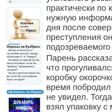
31
практически по 
нужную информа
дня после сове
преступления о
подозреваемого 
Опросы на КузПресс
Как вы относитесь к
застройке центра города
Парень рассказ
объектами А. Н. Говора?
За какую из партий вы бы
проголосовали, если бы
что прогуливалс
"выборы" проводились
сегодня?
За кого проголосовали бы
коробку окорочк
вы, если бы голосование
было сегодня?
...
время побродил 
не увидел. Тогд
взял упаковку с