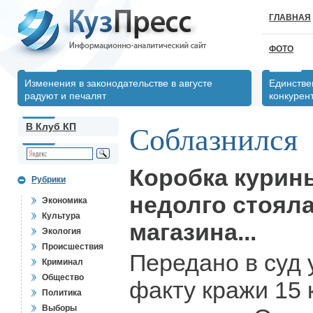
ГЛАВНАЯ
ФОТО
Изменения в законодательстве в августе
Единстве
радуют и печалят
конкурен
В Клуб КП
Соблазнился
Коробка курин
Рубрики
недолго стоял
Экономика
Культура
магазина...
Экология
Происшествия
Передано в суд 
Криминал
Общество
факту кражи 15
Политика
Выборы