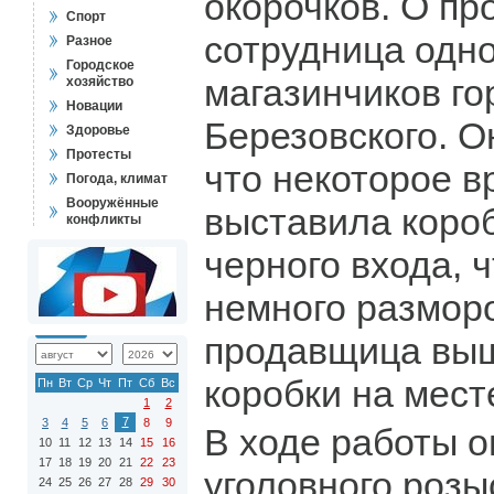
окорочков. О п
Спорт
сотрудница одно
Разное
Городское
магазинчиков го
хозяйство
Новации
Березовского. О
Здоровье
Протесты
что некоторое в
Погода, климат
Вооружённые
выставила коро
конфликты
черного входа, 
немного разморо
продавщица выш
коробки на мест
Пн
Вт
Ср
Чт
Пт
Сб
Вс
1
2
7
3
4
5
6
8
9
В ходе работы 
10
11
12
13
14
15
16
17
18
19
20
21
22
23
уголовного розы
24
25
26
27
28
29
30