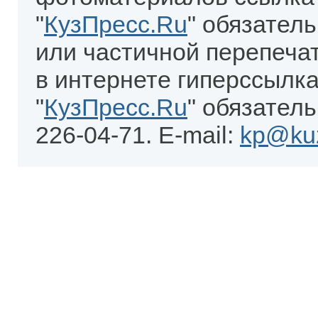
"
КузПресс.Ru
" обязател
или частичной перепеча
в интернете гиперссылка
"
КузПресс.Ru
" обязатель
226-04-71. E-mail:
kp@kuz