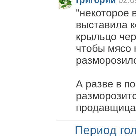
григорий
02.0
"некоторое 
выставила к
крыльцо чер
чтобы мясо 
разморозил
А разве в п
разморозит
продавщица
Период го