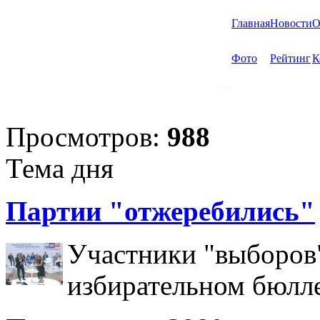
Главная
Новости
О
Фото
Рейтинг
К
Просмотров:
988
Тема дня
Партии "отжеребились"
Участники "выборов"
избирательном бюлл