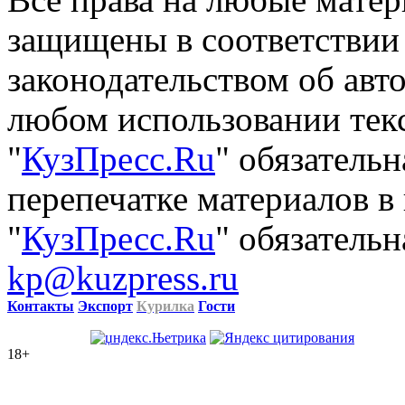
защищены в соответствии
законодательством об авт
любом использовании тек
"
КузПресс.Ru
" обязатель
перепечатке материалов в
"
КузПресс.Ru
" обязательн
kp@kuzpress.ru
Контакты
Экспорт
Курилка
Гости
18+