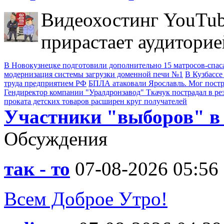
Видеохостинг YouTub
прирастает аудиторие
В Новокузнецке подготовили дополнительно 15 матросов-спас
модернизация системы загрузки доменной печи №1
В Кузбассе
труда предприятием РФ
БПЛА атаковали Ярославль. Мог пост
Гендиректор компании "Уралдронзавод" Ткачук пострадал в ре
проката детских товаров расширен круг получателей
Участники "выборов" в
Обсуждения
так - то
07-08-2026 05:56
Всем Доброе Утро!