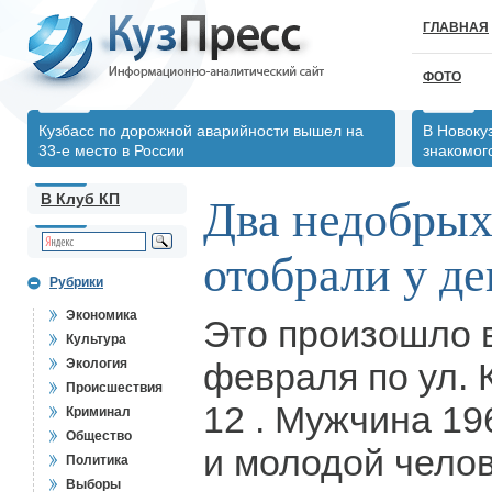
ГЛАВНАЯ
ФОТО
Кузбасс по дорожной аварийности вышел на
В Новоку
33-е место в России
знакомог
В Клуб КП
Два недобрых
отобрали у д
Рубрики
Экономика
Это произошло 
Культура
Экология
февраля по ул. 
Происшествия
12 . Мужчина 19
Криминал
Общество
и молодой челов
Политика
Выборы