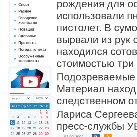
рождения для о
Спорт
Разное
использовали п
Городское
хозяйство
пистолет. В сум
Новации
вырвали из рук 
Здоровье
Протесты
находился сото
Погода, климат
Вооружённые
стоимостью три 
конфликты
Подозреваемые
Материал наход
следственном о
Пн
Вт
Ср
Чт
Пт
Сб
Вс
Лариса Сергеев
1
2
3
4
5
6
7
8
9
пресс-службы У
10
11
12
13
14
15
16
17
18
19
20
21
22
23
24
25
26
27
28
29
30