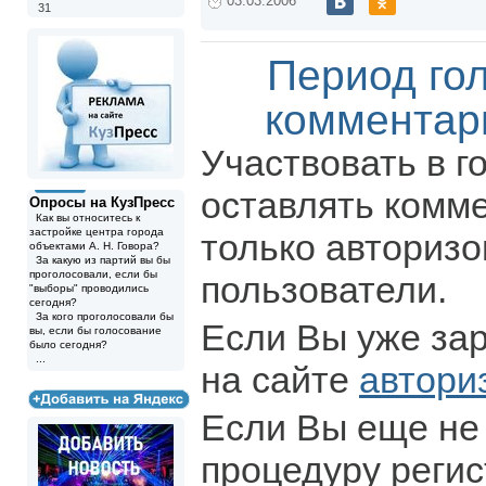
03.03.2006
31
Период го
комментар
Участвовать в г
оставлять комм
Опросы на КузПресс
Как вы относитесь к
застройке центра города
только авториз
объектами А. Н. Говора?
За какую из партий вы бы
проголосовали, если бы
пользователи.
"выборы" проводились
сегодня?
За кого проголосовали бы
Если Вы уже за
вы, если бы голосование
было сегодня?
...
на сайте
автори
Если Вы еще не
процедуру регис