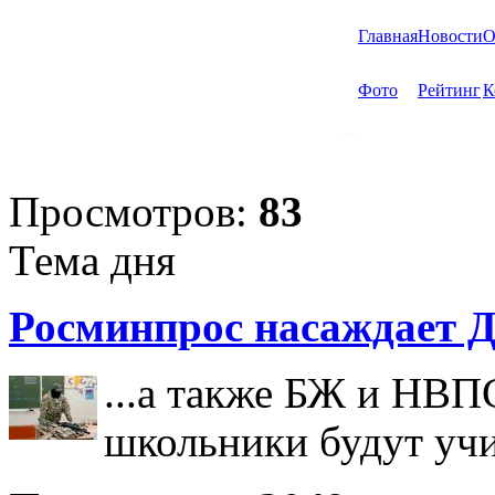
Главная
Новости
О
Фото
Рейтинг
К
Просмотров:
83
Тема дня
Росминпрос насаждает Д
...а также БЖ и НВП
школьники будут учи