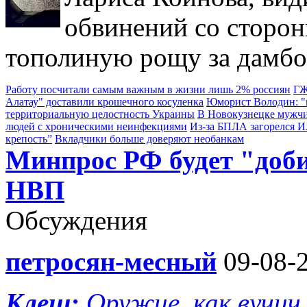
обвинений со сторон
тополиную рощу за дамбо
Работу посчитали самым важным в жизни лишь 2% россиян
ГЖ
Алатау" доставили крошечного косуленка
Юморист Володин: "в
территориальную целостность Украины
В Новокузнецке мужчи
людей с хроническими неинфекциями
Из-за БПЛА загорелся 
крепость”
Вкладчики больше доверяют необанкам
Минпрос РФ будет "доб
НВП
Обсуждения
петросян-месный
09-08-2
Клещ:
Оружие, как вучич