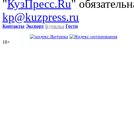
"
КузПресс.Ru
" обязательн
kp@kuzpress.ru
Контакты
Экспорт
Курилка
Гости
18+