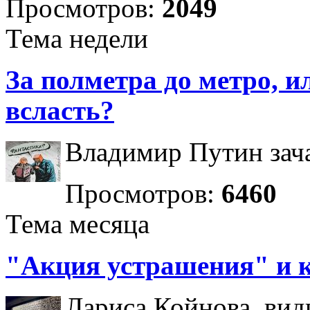
Просмотров:
2049
Тема недели
За полметра до метро, ил
всласть?
Владимир Путин зача
Просмотров:
6460
Тема месяца
"Акция устрашения" и 
Лариса Койнова, вид