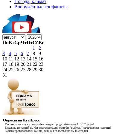
Погода, климат
Вооружённые конфликты
Пн
Вт
Ср
Чт
Пт
Сб
Вс
1
2
3
4
5
6
7
8
9
10
11
12
13
14
15
16
17
18
19
20
21
22
23
24
25
26
27
28
29
30
31
Опросы на КузПресс
Как вы относитесь к застройке центра города объектами А. Н. Говора?
За какую из партий вы бы проголосовали, если бы "выборы" проводились сегодня?
За кого проголосовали бы вы, если бы голосование было сегодня?