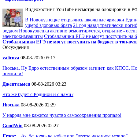
Видеохостинг YouTube несмотря на блокировки в РФ
В Новокузнецке открылись школьные ярмарки
Един
ущерб здоровью брата
21 год назад трагически пог
роддом Новокузнецка активно ремонтируется, открытие - осен
электрохимзащиты
Стобалльники ЕГЭ не могут поступить на бю
Стобалльники ЕГЭ не могут поступить на бюджет в топ-вузы
Обсуждения
valicova
08-08-2026 05:17
Нюська, Ну Едро естественным образом загниет, как КПСС. Но
помнили!
Джентльмен
08-08-2026 03:23
Что же будет с Родиной и с нами?
Нюська
08-08-2026 02:29
У народа мне кажется чувство самосохранения пропало!
GoodWin
08-08-2026 02:27
Franz:
...Ах, да, чуть не забыл про "легкое наземное метро"...