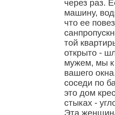
через раз. Е
машину, вод
что ее повезу
санпропускн
той квартир
открыто - ш
мужем, мы к 
вашего окна,
соседи по ба
это дом крес
стыках - уг
Эта женщин