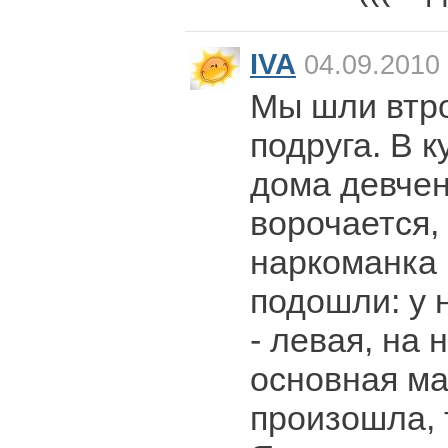
IVA
04.09.2010 
Мы шли втро
подруга. В к
дома девчен
ворочается,
наркоманка 
подошли: у 
- левая, на 
основная м
произошла, т