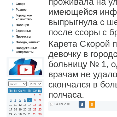
проживала на ул
Спорт
имеющейся инф
Разное
Городское
выпрыгнула с ше
хозяйство
Новации
после ссоры с б
Здоровье
Протесты
Карета Скорой 
Погода, климат
Вооружённые
девочку в город
конфликты
больницу № 1, о
врачам не удало
скончался в бол
Пн
Вт
Ср
Чт
Пт
Сб
Вс
полчаса.
1
2
7
3
4
5
6
8
9
04.09.2010
10
11
12
13
14
15
16
17
18
19
20
21
22
23
24
25
26
27
28
29
30