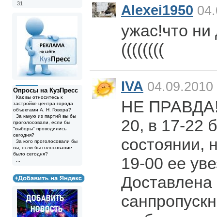
31
Alexei1950
04.
ужас!что ни
((((((((
IVA
04.09.2010 
Опросы на КузПресс
Как вы относитесь к
НЕ ПРАВДА! 
застройке центра города
объектами А. Н. Говора?
За какую из партий вы бы
20, в 17-22
проголосовали, если бы
"выборы" проводились
сегодня?
состоянии, н
За кого проголосовали бы
вы, если бы голосование
было сегодня?
19-00 ее уве
...
Доставлена 
санпропускн