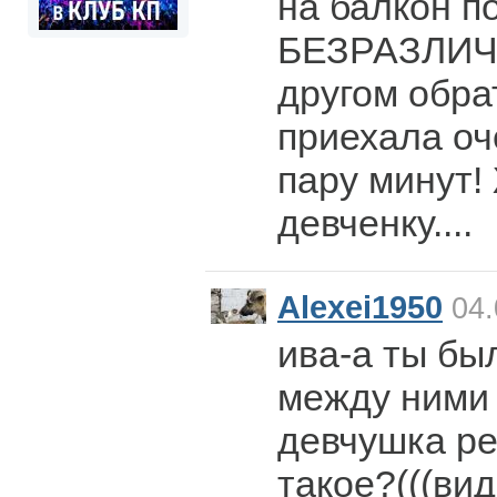
на балкон п
БЕЗРАЗЛИЧ
другом обра
приехала оч
пару минут!
девченку....
Alexei1950
04.
ива-а ты бы
между ними
девчушка р
такое?(((ви