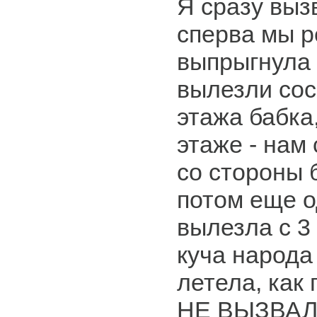
Я сразу выз
сперва мы р
выпрыгнула 
вылезли сос
этажа бабка
этаже - нам
со стороны 
потом еще 
вылезла с 3 
куча народа
летела, как
НЕ ВЫЗВАЛ