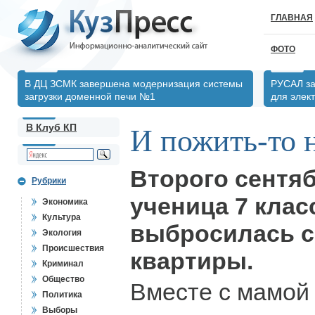
ГЛАВНАЯ
ФОТО
В ДЦ ЗСМК завершена модернизация системы
РУСАЛ за
загрузки доменной печи №1
для элек
В Клуб КП
И пожить-то н
Второго сентяб
Рубрики
ученица 7 кла
Экономика
Культура
выбросилась с
Экология
Происшествия
квартиры.
Криминал
Общество
Вместе с мамой 
Политика
Выборы