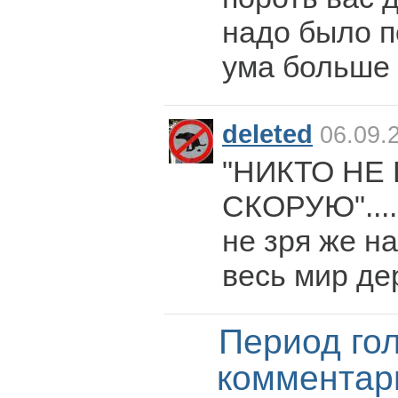
надо было п
ума больше
deleted
06.09.
"НИКТО НЕ
СКОРУЮ"....
не зря же н
весь мир де
Период го
комментар