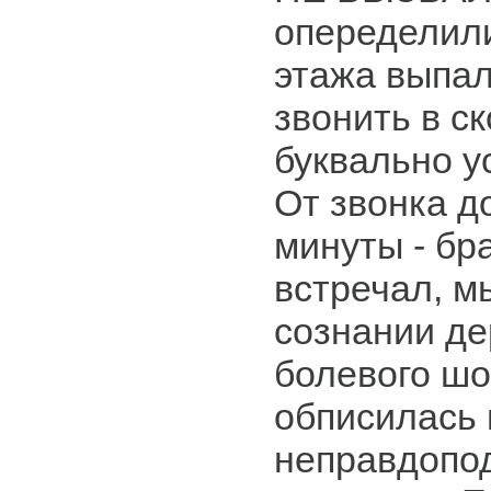
опеределили
этажа выпал
звонить в ск
буквально у
От звонка д
минуты - бр
встречал, мы
сознании де
болевого шо
обписилась 
неправдопо