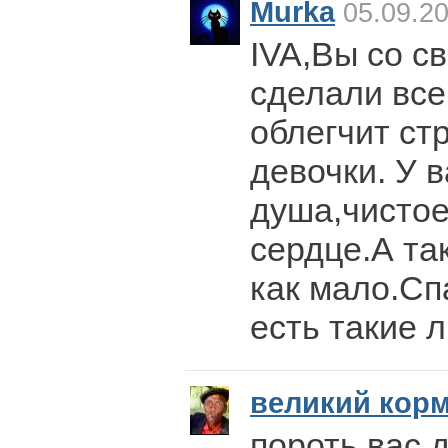
Murka
05.09.20
IVA,Вы со с
сделали все
облегчит ст
девочки. У 
душа,чистое
сердце.А так
как мало.Сп
есть такие 
великий кор
пороть вас 