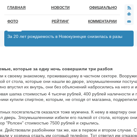
ГЛАВНАЯ
НОВОСТИ
ОФИЦИАЛЬНО
ФОТО
РЕЙТИНГ
КОММЕНТАРИИ
За 20 лет рождаемость в Новокузнецке снизилась в разы
емые, которые за одну ночь совершили три разбоя
ли к своему знакомому, проживающему в частном секторе. Вооруж
ой от стола, которые они нашли во дворе, злоумышленники постуча
мно впустил их внутрь, они без объяснений набросились на него и 
ая шапка стоимостью 4 тысячи рублей, 400 рублей наличности и 
ники купили спиртное, которым, не отходя от магазина, подкрепил
ных посягательств оказался тоже мужчина. К нему в квартиру они
л дверь. Злоумышленники избили его палкой от стола, которую они
зор "Ролсен" стоимостью 7500 рублей и скрылись.
м. Действовали разбойники так же, как в первом и втором случае.
вали у хозяина отдать им сотовый телефон. Тот ответил им отказом,