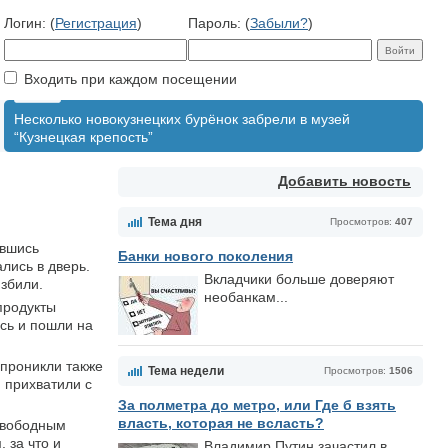
Логин: (
Регистрация
)
Пароль: (
Забыли?
)
Входить при каждом посещении
Несколько новокузнецких бурёнок забрели в музей
“Кузнецкая крепость”
Добавить новость
Тема дня
Просмотров:
407
ившись
Банки нового поколения
лись в дверь.
Вкладчики больше доверяют
избили.
необанкам...
продукты
ись и пошли на
 проникли также
Тема недели
Просмотров:
1506
 прихватили с
За полметра до метро, или Где б взять
власть, которая не всласть?
 Свободным
 за что и
Владимир Путин зачастил в