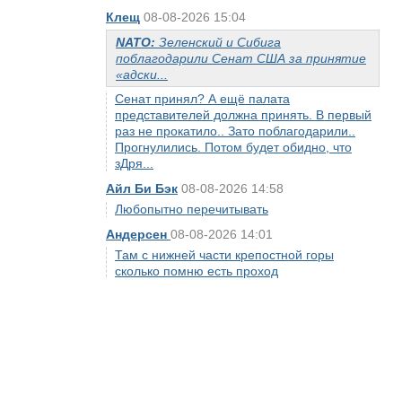
Клещ
08-08-2026 15:04
NATO:
Зеленский и Сибига
поблагодарили Сенат США за принятие
«адски...
Сенат принял? А ещё палата
представителей должна принять. В первый
раз не прокатило.. Зато поблагодарили..
Прогнулились. Потом будет обидно, что
зДря...
Айл Би Бэк
08-08-2026 14:58
Любопытно перечитывать
Андерсен
08-08-2026 14:01
Там с нижней части крепостной горы
сколько помню есть проход