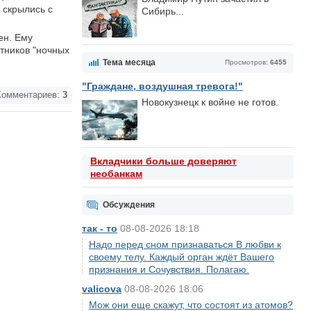
 скрылись с
Сибирь...
ен. Ему
тников "ночных
Тема месяца
Просмотров:
6455
"Граждане, воздушная тревога!"
омментариев:
3
Новокузнецк к войне не готов.
Вкладчики больше доверяют
необанкам
Обсуждения
так - то
08-08-2026 18:18
Надо перед сном признаваться В любви к
своему телу. Каждый орган ждёт Вашего
признания и Сочувствия. Полагаю.
valicova
08-08-2026 18:06
Мож они еще скажут, что состоят из атомов?