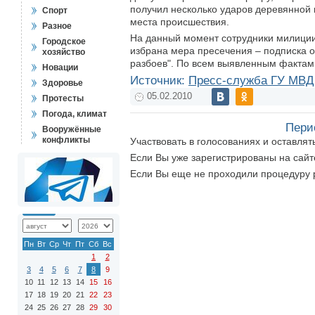
получил несколько ударов деревянной 
Спорт
места происшествия.
Разное
На данный момент сотрудники милиции
Городское
избрана мера пресечения – подписка 
хозяйство
разбоев". По всем выявленным фактам 
Новации
Источник:
Пресс-служба ГУ МВД 
Здоровье
05.02.2010
Протесты
Погода, климат
Пери
Вооружённые
конфликты
Участвовать в голосованиях и оставля
Если Вы уже зарегистрированы на сай
Если Вы еще не проходили процедуру 
Пн
Вт
Ср
Чт
Пт
Сб
Вс
1
2
3
4
5
6
7
8
9
10
11
12
13
14
15
16
17
18
19
20
21
22
23
24
25
26
27
28
29
30