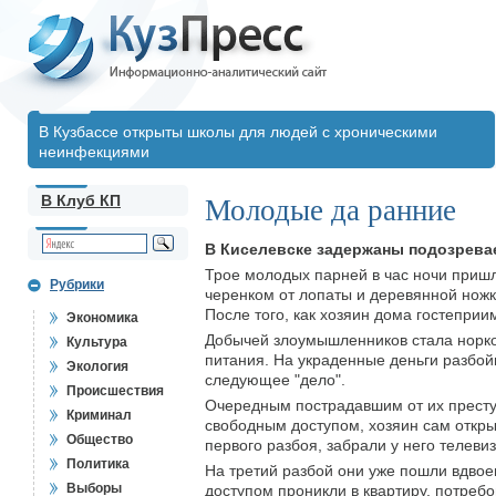
В Кузбассе открыты школы для людей с хроническими
неинфекциями
В Клуб КП
Молодые да ранние
В Киселевске задержаны подозрева
Трое молодых парней в час ночи приш
Рубрики
черенком от лопаты и деревянной ножк
После того, как хозяин дома гостеприи
Экономика
Добычей злоумышленников стала норков
Культура
питания. На украденные деньги разбой
Экология
следующее "дело".
Происшествия
Очередным пострадавшим от их преступ
Криминал
свободным доступом, хозяин сам откры
Общество
первого разбоя, забрали у него телеви
Политика
На третий разбой они уже пошли вдвое
Выборы
доступом проникли в квартиру, потребо