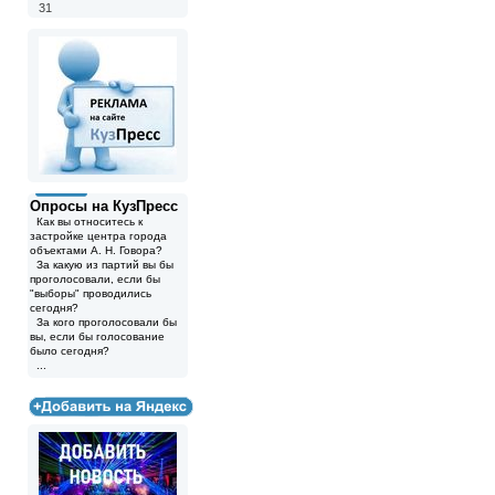
31
Опросы на КузПресс
Как вы относитесь к
застройке центра города
объектами А. Н. Говора?
За какую из партий вы бы
проголосовали, если бы
"выборы" проводились
сегодня?
За кого проголосовали бы
вы, если бы голосование
было сегодня?
...