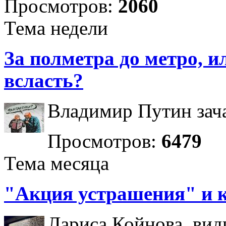
Просмотров:
2060
Тема недели
За полметра до метро, ил
всласть?
Владимир Путин зача
Просмотров:
6479
Тема месяца
"Акция устрашения" и 
Лариса Койнова, вид