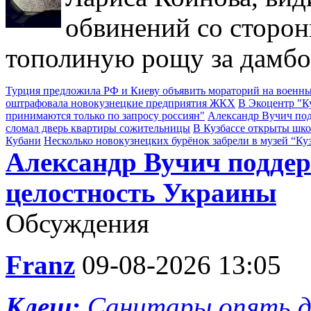
обвинений со сторон
тополиную рощу за дамбо
Турция предложила РФ и Киеву объявить мораторий на военны
оштрафовала новокузнецкие предприятия ЖКХ
В Экоцентр "К
принимаются только по запросу россиян"
Александр Вучич по
сломал дверь квартиры сожительницы
В Кузбассе открыты шк
Кубани
Несколько новокузнецких бурёнок забрели в музей “Ку
Александр Вучич подде
целостность Украины
Обсуждения
Franz
09-08-2026 13:05
Клещ:
Санитары опять 