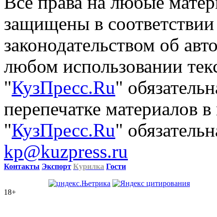
Все права на любые матер
защищены в соответствии
законодательством об авт
любом использовании тек
"
КузПресс.Ru
" обязатель
перепечатке материалов в
"
КузПресс.Ru
" обязательн
kp@kuzpress.ru
Контакты
Экспорт
Курилка
Гости
18+