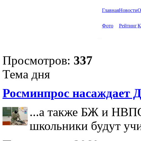
Главная
Новости
О
Фото
Рейтинг
К
Просмотров:
337
Тема дня
Росминпрос насаждает Д
...а также БЖ и НВП
школьники будут учи