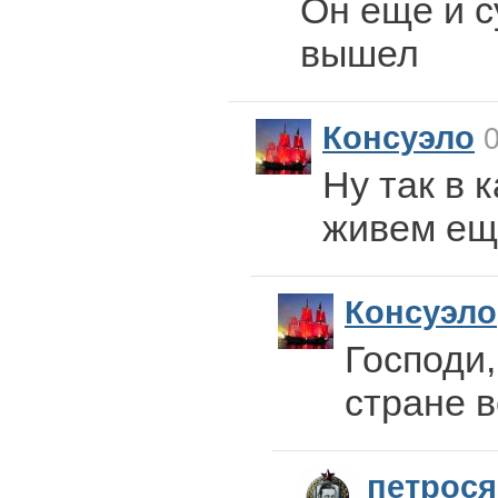
Он еще и с
вышел
Консуэло
0
Ну так в 
живем ещ
Консуэло
Господи,
стране в
петрос