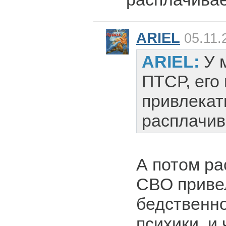
ARIEL
05.11.
ARIEL:
У 
ПТСР, его
привлекат
расплачив
А потом ра
СВО привел
бедственн
психики, и