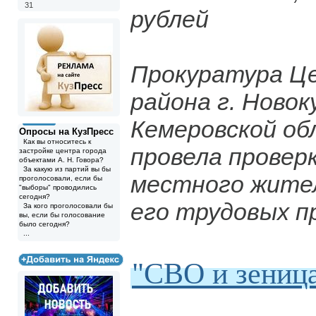
31
рублей
Прокуратура Ц
района г. Новок
Кемеровской об
Опросы на КузПресс
Как вы относитесь к
провела провер
застройке центра города
объектами А. Н. Говора?
За какую из партий вы бы
местного жите
проголосовали, если бы
"выборы" проводились
сегодня?
его трудовых п
За кого проголосовали бы
вы, если бы голосование
было сегодня?
...
"СВО и зеница