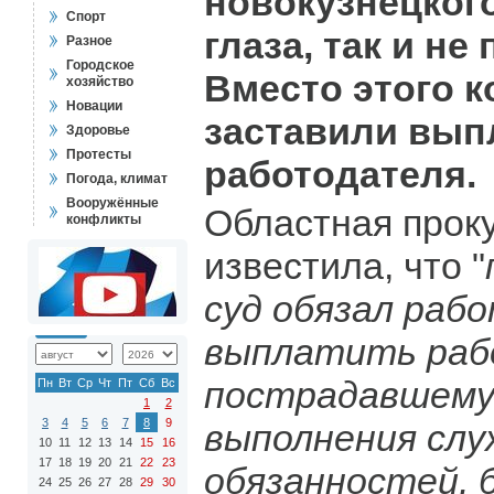
новокузнецкого
Спорт
глаза, так и не
Разное
Городское
Вместо этого 
хозяйство
Новации
заставили вып
Здоровье
Протесты
работодателя.
Погода, климат
Вооружённые
Областная прок
конфликты
известила, что "
суд обязал раб
выплатить раб
пострадавшему
Пн
Вт
Ср
Чт
Пт
Сб
Вс
1
2
3
4
5
6
7
8
9
выполнения сл
10
11
12
13
14
15
16
17
18
19
20
21
22
23
обязанностей, 
24
25
26
27
28
29
30