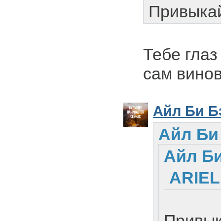
Привыка
Тебе глаз
сам вино
Айл Би Б
Айл Би
Айл Би
ARIEL
Привы