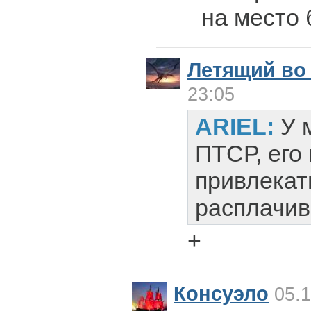
на место 
Летящий во
23:05
ARIEL:
У 
ПТСР, его
привлекат
расплачив
+
Консуэло
05.1