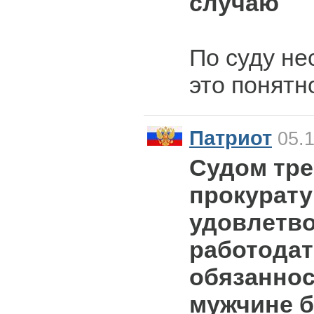
случаю
По суду не
это понятн
Патриот
05.1
Судом тр
прокурат
удовлетво
работодат
обязаннос
мужчине б