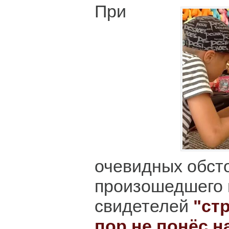
При
очевидных обст
произошедшего 
свидетелей
"ст
пор не понёс н