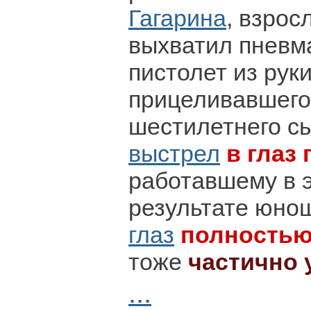
Гагарина
, взро
выхватил пневм
пистолет из руки
прицеливавшего
шестилетнего с
выстрел
в глаз
работавшему в э
результате юн
глаз
полность
тоже
частично 
...