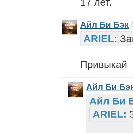
17 лет.
Айл Би Бэк
0
ARIEL:
За
Привыкай
Айл Би Бэ
Айл Би Б
ARIEL: