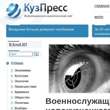
ГЛАВНАЯ
ФОТО
Вкладчики больше доверяют необанкам
За 20 ле
снизилас
В Клуб КП
Рубрики
Экономика
Культура
Экология
Происшествия
Криминал
Общество
Военнослужащ
Политика
Выборы