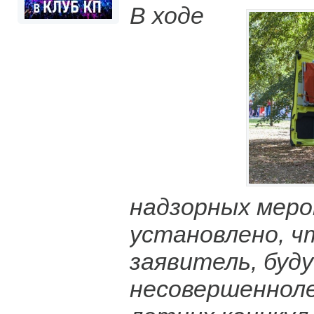
В ходе
надзорных мер
установлено, чт
заявитель, буд
несовершенноле