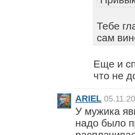
Тебе гл
сам вин
Еще и с
что не д
ARIEL
05.11.20
У мужика яв
надо было п
расплачивае