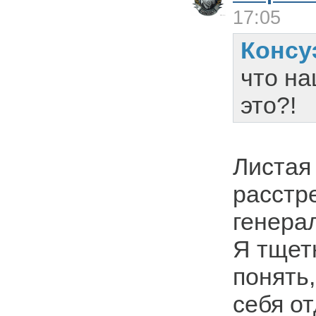
17:05
Консу
что на
это?!
Листая
расстр
генера
Я тщет
понять,
себя о