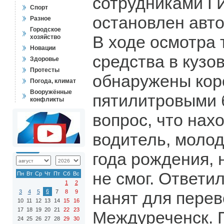
сотрудниками Г
Спорт
остановлен авто
Разное
Городское
В ходе осмотра 
хозяйство
Новации
средства в кузо
Здоровье
Протесты
обнаружены кор
Погода, климат
Вооружённые
пятилитровыми 
конфликты
вопрос, что нах
водитель, молод
года рождения, 
не смог. Ответил
Пн
Вт
Ср
Чт
Пт
Сб
Вс
1
2
6
3
4
5
7
8
9
нанят для перев
10
11
12
13
14
15
16
17
18
19
20
21
22
23
Междуреченск. 
24
25
26
27
28
29
30