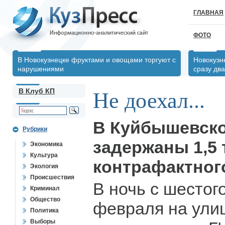
ГЛАВНАЯ
ФОТО
В Новокузнецке фруктами и овощами торгуют с
Новокузн
нарушениями
сразу два
В Клуб КП
Не доехал...
В Куйбышевск
Рубрики
задержаны 1,5
Экономика
Культура
контрафактного
Экология
Происшествия
В ночь с шестог
Криминал
Общество
февраля на ули
Политика
Выборы