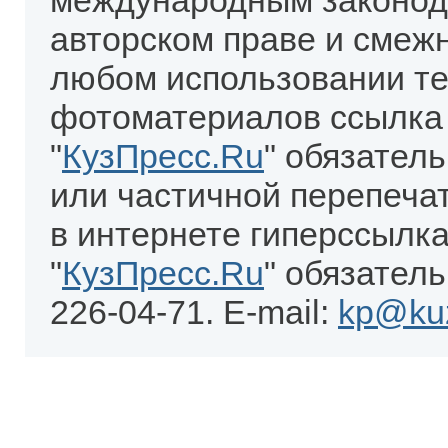
международным законод
авторском праве и смеж
любом использовании те
фотоматериалов ссылка
"
КузПресс.Ru
" обязател
или частичной перепеча
в интернете гиперссылка
"
КузПресс.Ru
" обязатель
226-04-71. E-mail:
kp@kuz