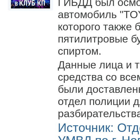
ГИБДД был осмо
автомобиль "TO
которого также
пятилитровые б
спиртом.
Данные лица и 
средства со вс
были доставлен
отдел полиции 
разбирательства
Источник: От