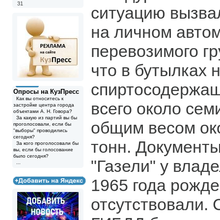
31
ситуацию вызва
на личном авто
перевозимого гр
что в бутылках 
спиртосодержащ
Опросы на КузПресс
Как вы относитесь к
всего около сем
застройке центра города
объектами А. Н. Говора?
За какую из партий вы бы
общим весом ок
проголосовали, если бы
"выборы" проводились
сегодня?
тонн. Документ
За кого проголосовали бы
вы, если бы голосование
было сегодня?
"Газели" у влад
...
1965 года рожде
отсутствовали.