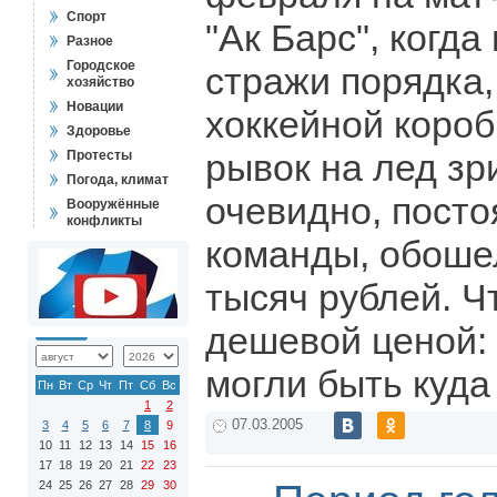
Спорт
"Ак Барс", когд
Разное
Городское
стражи порядка,
хозяйство
Новации
хоккейной короб
Здоровье
рывок на лед зр
Протесты
Погода, климат
очевидно, посто
Вооружённые
конфликты
команды, обошел
тысяч рублей. Ч
дешевой ценой:
могли быть куда
Пн
Вт
Ср
Чт
Пт
Сб
Вс
1
2
07.03.2005
3
4
5
6
7
8
9
10
11
12
13
14
15
16
17
18
19
20
21
22
23
24
25
26
27
28
29
30