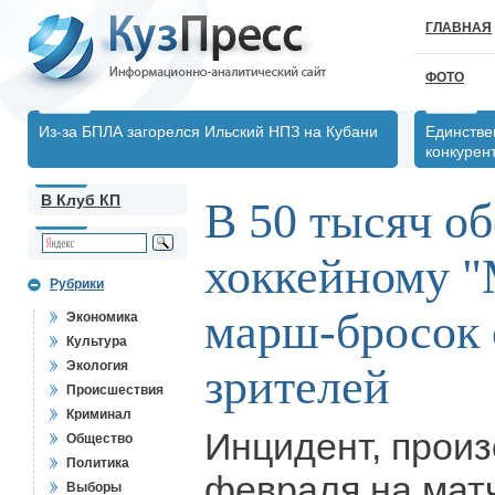
ГЛАВНАЯ
ФОТО
Из-за БПЛА загорелся Ильский НПЗ на Кубани
Единстве
конкурен
В Клуб КП
В 50 тысяч о
хоккейному "
Рубрики
марш-бросок 
Экономика
Культура
Экология
зрителей
Происшествия
Криминал
Инцидент, прои
Общество
Политика
февраля на матч
Выборы