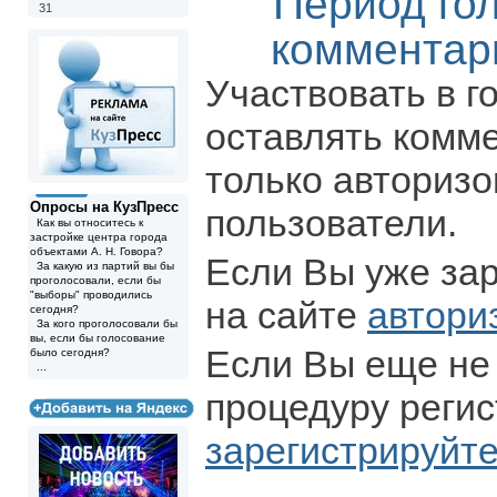
Период го
31
комментар
Участвовать в г
оставлять комм
только авториз
Опросы на КузПресс
пользователи.
Как вы относитесь к
застройке центра города
объектами А. Н. Говора?
Если Вы уже за
За какую из партий вы бы
проголосовали, если бы
"выборы" проводились
на сайте
автори
сегодня?
За кого проголосовали бы
вы, если бы голосование
Если Вы еще не
было сегодня?
...
процедуру регис
зарегистрируйт