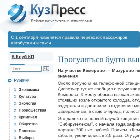
С 1 сентября изменятся правила перевозок пассажиров
автобусами и такси
В Клуб КП
Прогуляться будто в
На участке Кемерово — Мазурово не
значения
Рубрики
Около полуночи на телефонной станци
Диспетчер тут же сообщил о случившем
Экономика
Кемерово. К месту обрыва выехал эки
Культура
стоявших возле открытого колодца, от
Экология
задержали и доставили в отделение ми
Происшествия
Задержанные, в свою очередь, полность
Криминал
Это далеко не первый случай хищения
"Сибирьтелеком".
с начала года зафи
Общество
порядка 700 тыс. рублей. Причем в К
Политика
кабеля, увеличились в 2,5 раза. Эту 
Выборы