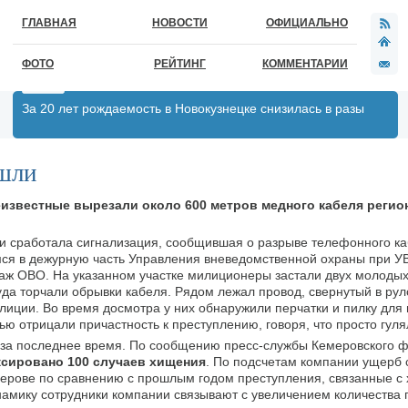
ГЛАВНАЯ
НОВОСТИ
ОФИЦИАЛЬНО
ФОТО
РЕЙТИНГ
КОММЕНТАРИИ
За 20 лет рождаемость в Новокузнецке снизилась в разы
ышли
известные вырезали около 600 метров медного кабеля регио
и сработала сигнализация, сообщившая о разрыве телефонного ка
ся в дежурную часть Управления вневедомственной охраны при УВД
паж ОВО. На указанном участке милиционеры застали двух молоды
куда торчали обрывки кабеля. Рядом лежал провод, свернутый в ру
лиции. Во время досмотра у них обнаружили перчатки и пилку для
ю отрицали причастность к преступлению, говоря, что просто гуля
 за последнее время. По сообщению пресс-службы Кемеровского
ксировано 100 случаев хищения
. По подсчетам компании ущерб 
емерове по сравнению с прошлым годом преступления, связанные 
динамику сотрудники компании связывают с увеличением количества