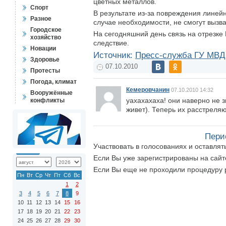
цветных металлов.
Спорт
В результате из-за повреждения линейн
Разное
случае необходимости, не смогут вызв
Городское
На сегодняшний день связь на отрезке
хозяйство
следствие.
Новации
Источник:
Пресс-служба ГУ МВД 
Здоровье
07.10.2010
Протесты
Погода, климат
Кемеровчанин
07.10.2010 14:32
Вооружённые
уахахахаха! они наверно не з
конфликты
живет). Теперь их расстреля
Пери
Участвовать в голосованиях и оставля
Если Вы уже зарегистрированы на сай
Если Вы еще не проходили процедуру 
Пн
Вт
Ср
Чт
Пт
Сб
Вс
1
2
3
4
5
6
7
8
9
10
11
12
13
14
15
16
17
18
19
20
21
22
23
24
25
26
27
28
29
30