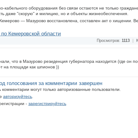
о-кабельного оборудования без связи остаются не только граждане
ать даже "скорую" и милицию, но и объекты жизнеобеспечения.
 Кемерово — Мазурово восстановлена, составлен акт о хищении. В
по Кемеровской области
Просмотров:
1113
|
К
нали, что в Мазурово резиденция губернатора находится (где он п
ют на площади как шпионов ))
од голосования за комментарии завершен
ть комментарии могут только авторизованные пользователи.
те
авторизуйтесь
.
регистрации -
зарегистрируйтесь