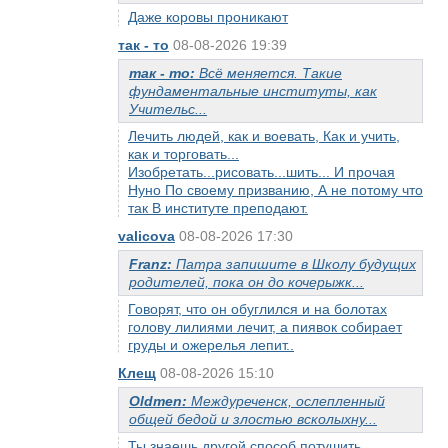
Даже коровы проникают
так - то
08-08-2026 19:39
так - то:
Всё меняется. Такие
фундаментальные институты, как
Учительс...
Лечить людей, как и воевать, Как и учить,
как и торговать...
Изобретать...рисовать...шить... И прочая
Нуно По своему призванию, А не потому что
так В институте преподают.
valicova
08-08-2026 17:30
Franz:
Патра запишите в Школу будущих
родителей, пока он до кочерыжк...
Говорят, что он обуглился и на болотах
голову лилиями лечит, а пиявок собирает
груды и ожерелья лепит..
Клещ
08-08-2026 15:10
Oldmen:
Междуреченск, ослепленный
общей бедой и злостью всколыхну...
Ты знаешь другой способ потушить