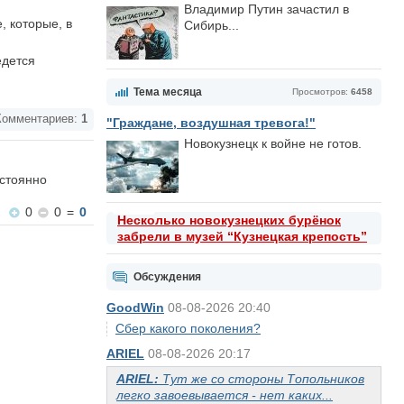
Владимир Путин зачастил в
, которые, в
Сибирь...
едется
Тема месяца
Просмотров:
6458
омментариев:
1
"Граждане, воздушная тревога!"
Новокузнецк к войне не готов.
остоянно
0
0
=
0
Несколько новокузнецких бурёнок
забрели в музей “Кузнецкая крепость”
Обсуждения
GoodWin
08-08-2026 20:40
Сбер какого поколения?
ARIEL
08-08-2026 20:17
ARIEL:
Тут же со стороны Топольников
легко завоевывается - нет каких...