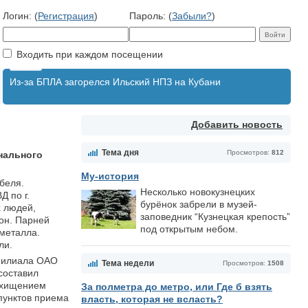
Логин: (
Регистрация
)
Пароль: (
Забыли?
)
Входить при каждом посещении
Из-за БПЛА загорелся Ильский НПЗ на Кубани
Добавить новость
Тема дня
Просмотров:
812
нального
Му-история
беля.
Несколько новокузнецких
 по г.
бурёнок забрели в музей-
х людей,
заповедник “Кузнецкая крепость”
лон. Парней
под открытым небом.
 металла.
ли.
 филиала ОАО
Тема недели
Просмотров:
1508
составил
с хищением
За полметра до метро, или Где б взять
 пунктов приема
власть, которая не всласть?