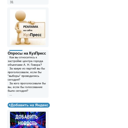
31
Опросы на КузПресс
Как вы относитесь к
застройке центра города
объектами А. Н. Говора?
За какую из партий вы бы
проголосовали, если бы
"выборы" проводились
сегодня?
За кого проголосовали бы
вы, если бы голосование
было сегодня?
...