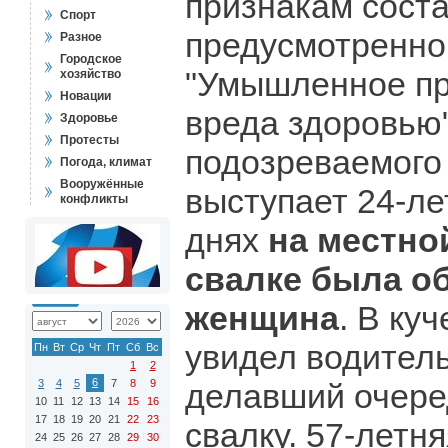
признакам соста
Спорт
предусмотренног
Разное
Городское
"Умышленное пр
хозяйство
Новации
вреда здоровью"
Здоровье
Протесты
подозреваемого
Погода, климат
Вооружённые
выступает 24-ле
конфликты
днях
на местно
свалке была о
женщина
. В ку
увидел водитель
Пн
Вт
Ср
Чт
Пт
Сб
Вс
1
2
6
3
4
5
7
8
9
делавший очере
10
11
12
13
14
15
16
17
18
19
20
21
22
23
свалку. 57-летн
24
25
26
27
28
29
30