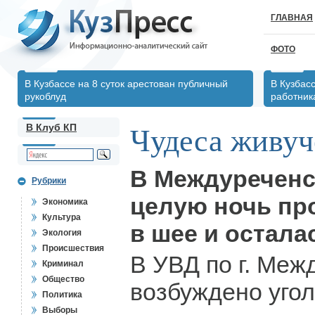
ГЛАВНАЯ
ФОТО
В Кузбассе на 8 суток арестован публичный
В Кузбас
рукоблуд
работник
В Клуб КП
Чудеса живуч
В Междуреченс
Рубрики
целую ночь пр
Экономика
Культура
в шее и остала
Экология
Происшествия
В УВД по г. Меж
Криминал
Общество
возбуждено угол
Политика
Выборы