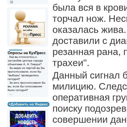
31
была вся в крови
торчал нож. Нес
оказалась жива.
доставили с диа
резанная рана,
Опросы на КузПресс
Как вы относитесь к
трахеи".
застройке центра города
объектами А. Н. Говора?
За какую из партий вы бы
Данный сигнал 
проголосовали, если бы
"выборы" проводились
сегодня?
милицию. Следс
За кого проголосовали бы
вы, если бы голосование
было сегодня?
оперативная гру
...
поиску подозрев
совершении дан