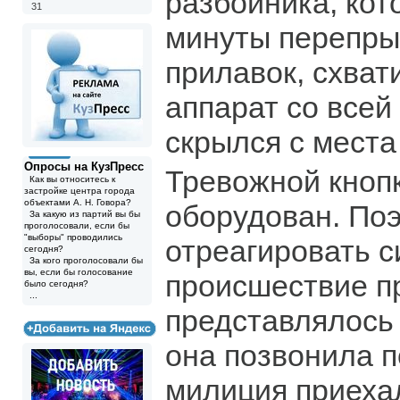
разбойника, кот
31
минуты перепры
прилавок, схват
аппарат со всей
скрылся с места
Опросы на КузПресс
Тревожной кнопк
Как вы относитесь к
застройке центра города
объектами А. Н. Говора?
оборудован. По
За какую из партий вы бы
проголосовали, если бы
"выборы" проводились
отреагировать 
сегодня?
За кого проголосовали бы
вы, если бы голосование
происшествие п
было сегодня?
...
представлялось
она позвонила п
милиция приеха