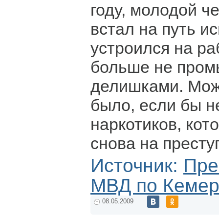
году, молодой ч
встал на путь и
устроился на ра
больше не пром
делишками. Може
было, если бы н
наркотиков, кот
снова на престу
Источник:
Пре
МВД по Кемер
08.05.2009