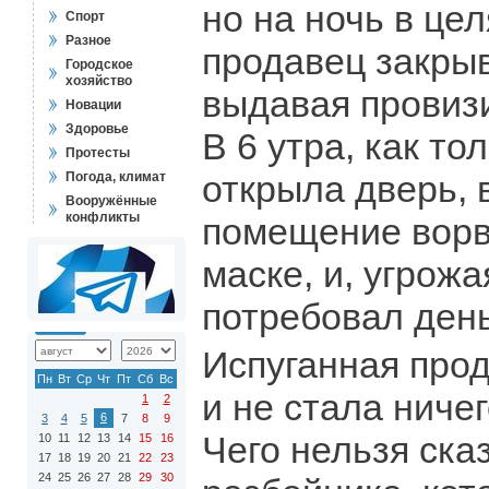
но на ночь в це
Спорт
Разное
продавец закры
Городское
хозяйство
выдавая провиз
Новации
Здоровье
В 6 утра, как т
Протесты
открыла дверь, 
Погода, климат
Вооружённые
конфликты
помещение ворв
маске, и, угрож
потребовал день
Испуганная про
Пн
Вт
Ср
Чт
Пт
Сб
Вс
и не стала ниче
1
2
6
3
4
5
7
8
9
Чего нельзя ска
10
11
12
13
14
15
16
17
18
19
20
21
22
23
24
25
26
27
28
29
30