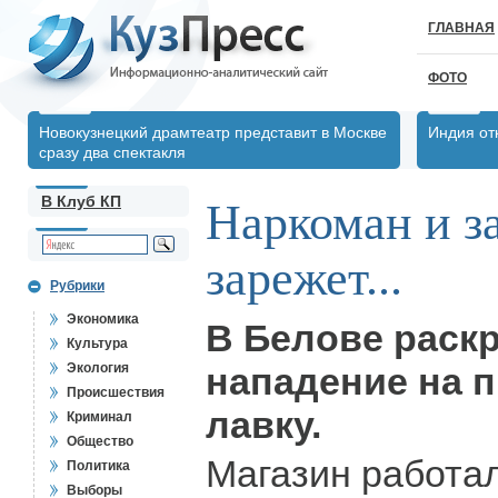
ГЛАВНАЯ
ФОТО
Новокузнецкий драмтеатр представит в Москве
Индия от
сразу два спектакля
В Клуб КП
Наркоман и з
зарежет...
Рубрики
Экономика
В Белове раск
Культура
Экология
нападение на 
Происшествия
лавку.
Криминал
Общество
Магазин работал
Политика
Выборы