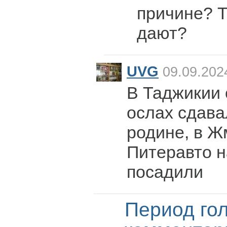
причине? Т
дают?
UVG
09.09.202
В Таджикии 
ослах сдавал
родине, в Ж
Питеравто н
посадили
Период го