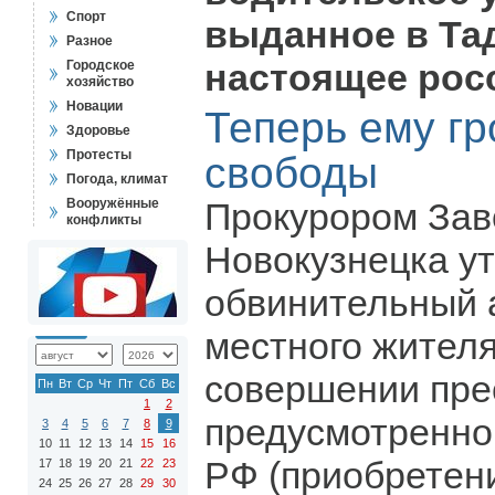
Спорт
выданное в Та
Разное
настоящее рос
Городское
хозяйство
Новации
Теперь ему г
Здоровье
Протесты
свободы
Погода, климат
Вооружённые
Прокурором Зав
конфликты
Новокузнецка у
обвинительный 
местного жителя
совершении пре
Пн
Вт
Ср
Чт
Пт
Сб
Вс
1
2
предусмотренного
3
4
5
6
7
8
9
10
11
12
13
14
15
16
РФ (приобретени
17
18
19
20
21
22
23
24
25
26
27
28
29
30