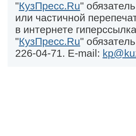
"
КузПресс.Ru
" обязател
или частичной перепеча
в интернете гиперссылка
"
КузПресс.Ru
" обязатель
226-04-71. E-mail:
kp@kuz