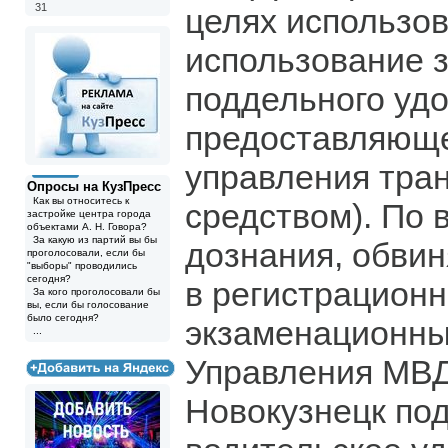
31
целях использов
использование 
поддельного уд
предоставляюще
управления тра
Опросы на КузПресс
Как вы относитесь к
средством). По 
застройке центра города
объектами А. Н. Говора?
За какую из партий вы бы
дознания, обви
проголосовали, если бы
"выборы" проводились
сегодня?
в регистрационн
За кого проголосовали бы
вы, если бы голосование
было сегодня?
экзаменационн
...
Управления МВД 
Новокузнецк по