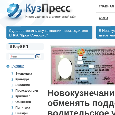
ГЛАВНАЯ
ФОТО
Суд арестовал главу компании-производителя
В Новоку
БПЛА "Дрон Солюшнс"
дверь кв
В Клуб КП
Рубрики
Экономика
Культура
Экология
Новокузнечани
Происшествия
Криминал
обменять подд
Общество
Политика
водительское 
Выборы