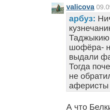
valicova
09.0
арбуз:
Ни
кузнечани
Таджыкию,
шофёра- н
выдали ф
Тогда поч
не обрати
аферисты
А что Белк