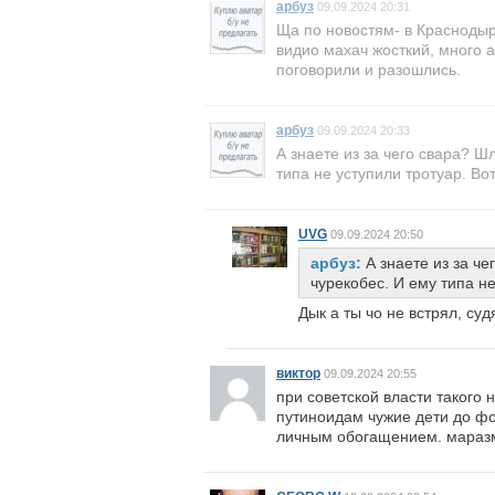
арбуз
09.09.2024 20:31
Ща по новостям- в Краснодыре
видио махач жосткий, много 
поговорили и разошлись.
арбуз
09.09.2024 20:33
А знаете из за чего свара? 
типа не уступили тротуар. Во
UVG
09.09.2024 20:50
арбуз:
А знаете из за ч
чурекобес. И ему типа не
Дык а ты чо не встрял, су
виктор
09.09.2024 20:55
при советской власти такого 
путиноидам чужие дети до фон
личным обогащением. мараз