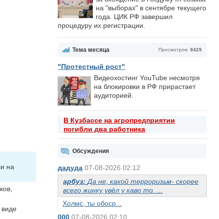
на "выборах" в сентябре текущего
года. ЦИК РФ завершил
процедуру их регистрации.
Тема месяца
Просмотров:
8429
"Протестный рост"
Видеохостинг YouTube несмотря
на блокировки в РФ прирастает
аудиторией.
В Кузбассе на агропредприятии
погибли два работника
Обсуждения
и на
дадуда
07-08-2026 02:12
арбуз:
Да не, какой терроризьм- скорее
ков,
всего жинку увёл у каво то. ...
Холмс, ты обоср...
 виде
000
07-08-2026 02:10