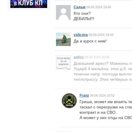
Садык
09.09.2024 19:40
Кто они?
ДЕБИЛЫ!!!
valicova
09.09.2024 19:43
Да и курск с ним!
арбуз
09.09.2024 20:06
Домашний арест? Мамкины пир
Ущерб 4 мильёна, этих д.б. ч
течении напр. полгода выпло
теплотрассу. Этих четверых н
Franz
09.09.2024 20:52
Гриша, может им впаять те
таскал с перегрузки на ст
контракт и на СВО.
А может у них отцы на СВО