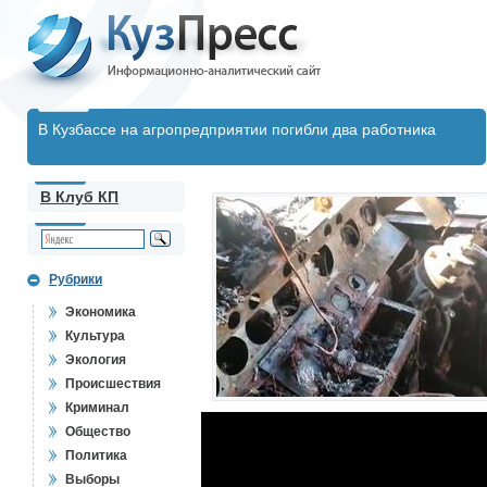
В Кузбассе на агропредприятии погибли два работника
В Клуб КП
Рубрики
Экономика
Культура
Экология
Происшествия
Криминал
Общество
Политика
Выборы