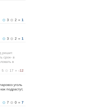
3
2
=
1
3
2
=
1
д решит.
ь срок- в
ловать в
5
17
=
-12
паровоз уголь
как подрастут,
7
0
=
7