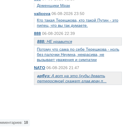
Доменщики Мрак
valicova
06-08-2026 23:50
Кто такая Терешкова, кто такой Путин - это
пипец, что вы так думаете.
888
06-08-2026 22:39
888:
НЕ нравится
Потому что сама по себе Терешкова - ноль
без палочки Неумна, некрасива, не
вызывает уважения и симпатии
NATO
06-08-2026 21:47
арбуз:
А вот на это (куды девать
петеросянов) скажет глав.врач п...
мментариев:
18