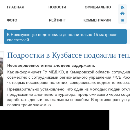
ГЛАВНАЯ
НОВОСТИ
ОФИЦИАЛЬНО
ФОТО
РЕЙТИНГ
КОММЕНТАРИИ
В Новокузнецке подготовили дополнительно 15 матросов-
спасателей
Подростки в Кузбассе подожгли теп
Несовершеннолетних злодеев задержали.
Как информирует ГУ МВД КО, в Кемеровской области сотрудни
совместно с сотрудниками регионального управления ФСБ Рос
четверых несовершеннолетних, совершивших поджог тепловоза
Предварительно установлено, что один из молодых людей откл
предложение анонимного куратора, предложившего через соци
заработать деньги нелегальным способом. В противоправную д
вовлек троих знакомых.