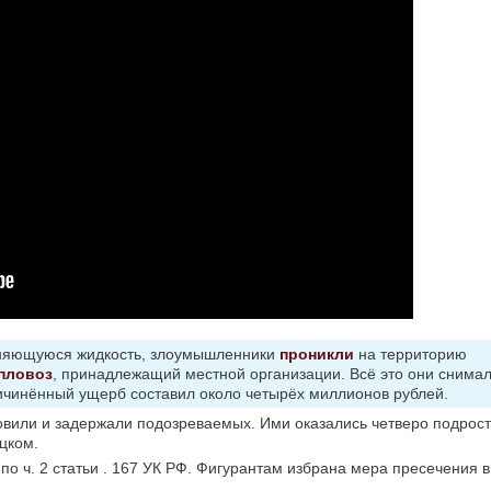
еняющуюся жидкость, злоумышленники
проникли
на территорию
пловоз
, принадлежащий местной организации. Всё это они снимал
ричинённый ущерб составил около четырёх миллионов рублей.
вили и задержали подозреваемых. Ими оказались четверо подрост
цком.
 ч. 2 статьи . 167 УК РФ. Фигурантам избрана мера пресечения в