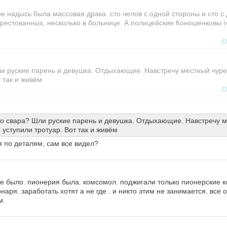
 надысь была массовая драка. сто челов с одной стороны и сто с 
арестованных, несколько в больнице. А полицейские Коношенковы г
Шли руские парень и девушка. Отдыхающие. Навстречу местный чуре
т так и живём
его свара? Шли руские парень и девушка. Отдыхающие. Навстречу 
 уступили тротуар. Вот так и живём
дя по деталям, сам все видел?
не было. пионерия была. комсомол. поджигали только пионерские к
аря. заработать хотят а не где . и никто этим не занимается. все
м.