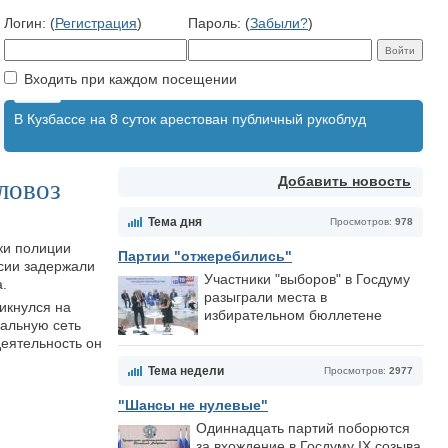
Логин: (
Регистрация
)
Пароль: (
Забыли?
)
Входить при каждом посещении
В Кузбассе на 8 суток арестован публичный рукоблуд
Добавить новость
ловоз
Тема дня
Просмотров:
978
ки полиции
Партии "отжеребились"
сии задержали
Участники "выборов" в Госдуму
.
разыграли места в
икнулся на
избирательном бюллетене
альную сеть
еятельность он
Тема недели
Просмотров:
2977
"Шансы не нулевые"
Одиннадцать партий поборются
за вхождение в Госдуму IX созыва