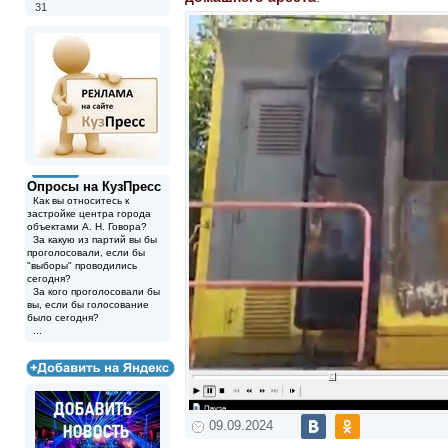
31
Опросы на КузПресс
Как вы относитесь к
застройке центра города
объектами А. Н. Говора?
За какую из партий вы бы
проголосовали, если бы
"выборы" проводились
сегодня?
За кого проголосовали бы
вы, если бы голосование
было сегодня?
...
09.09.2024