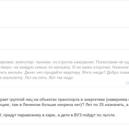
ожки, компутер- танчики- оч.строгое наказание. Посмотрим чё су
етверо- на каждую семью по мильёну. И ни каких отсрочек. Назначит
тить мильён. Денег нет-продайте квартиру. Жить негде? Добро пожа
а малолетку. Лет на пять. Вот так надо
ракт группой лиц на объектах транспорта и энергетики (наверняка 
анцию, там в Ленинске больше нихрена нет)? Лет по 25 назначить, а 
, придут паравознику в харю, а дети в ВУЗ пойдут по льготе.