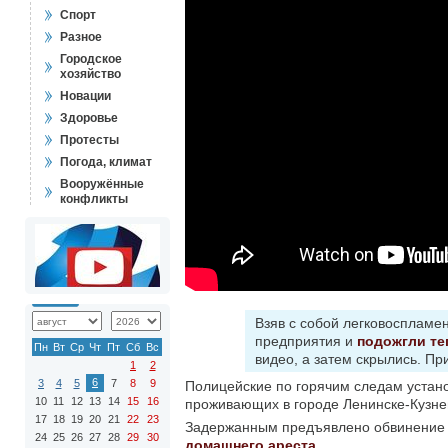
Спорт
Разное
Городское
хозяйство
Новации
Здоровье
Протесты
Погода, климат
Вооружённые
конфликты
Взяв с собой легковосплам
предприятия и
подожгли те
Пн
Вт
Ср
Чт
Пт
Сб
Вс
видео, а затем скрылись. П
1
2
6
3
4
5
7
8
9
Полицейские по горячим следам устано
10
11
12
13
14
15
16
проживающих в городе Ленинске-Кузне
17
18
19
20
21
22
23
Задержанным предъявлено обвинение по
24
25
26
27
28
29
30
домашнего ареста
.