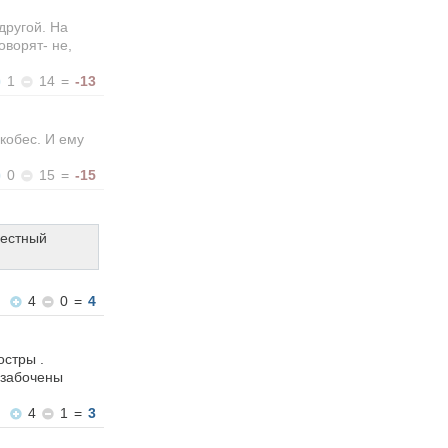
другой. На
оворят- не,
1
14
=
-13
кобес. И ему
0
15
=
-15
местный
4
0
=
4
остры .
 озабочены
4
1
=
3