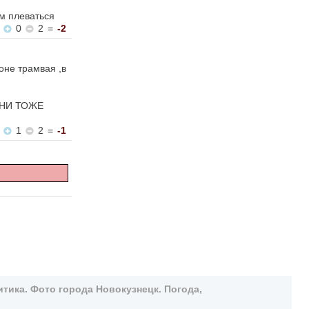
ом плеваться
0
2
=
-2
оне трамвая ,в
.ОНИ ТОЖЕ
1
2
=
-1
тика. Фото города Новокузнецк. Погода,