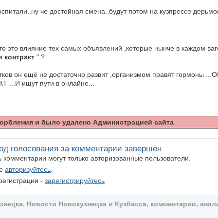
оспитали..ну че достойная смена..будут потом на кузпрессе дерьм
что это влияние тех самых объявлений ,которые нынче в каждом ваг
 контракт
" ?
остков он ещё не достаточно развит ,организмом правят гормоны ..
..И ищут пути в онлайне...
орбления и было удалено Администрацией сайта
од голосования за комментарии завершен
ть комментарии могут только авторизованные пользователи.
те
авторизуйтесь
.
регистрации -
зарегистрируйтесь
ецка. Новости Новокузнецка и Кузбасса, комментарии, анали